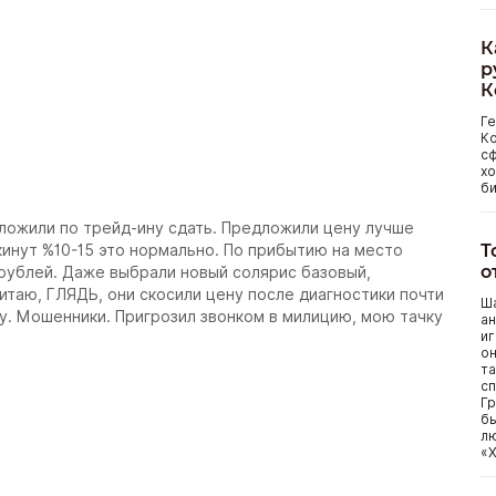
К
р
К
Г
Ко
сф
хо
би
дложили по трейд-ину сдать. Предложили цену лучше
Т
скинут %10-15 это нормально. По прибытию на место
о
 рублей. Даже выбрали новый солярис базовый,
итаю, ГЛЯДЬ, они скосили цену после диагностики почти
Ша
. Мошенники. Пригрозил звонком в милицию, мою тачку
ан
иг
он
та
сп
Гр
бы
лю
«Х