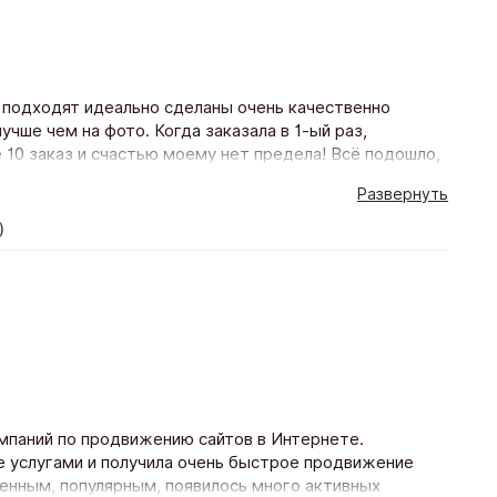
 подходят идеально сделаны очень качественно
учше чем на фото. Когда заказала в 1-ый раз,
10 заказ и счастью моему нет предела! Всё подошло,
еделя! Благодарю магазин и его персоналу Буду
Развернуть
)
мпаний по продвижению сайтов в Интернете.
е услугами и получила очень быстрое продвижение
ленным, популярным, появилось много активных