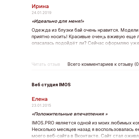
Ирина
24.01.2019
Идеально для меня!
Одежда из блузки бай очень нравится. Модели
приятно носить! Красивые очен,ь вживую еще л
опасалась подойдёт ли? Сейчас оформляю уже 
качество прекрасно и доставка почтой всего н
покпать ещё!
Читать отзыв
Всего комментариев к отзыву (0
Веб студия IMOS
Елена
23.01.2015
Положительные впечатления
IMOS.PRO является одной из моих любимых ко
Несколько месяцев назад я воспользовалась е
моего веб-сайта в Вконтакте. Сайт стал ожив