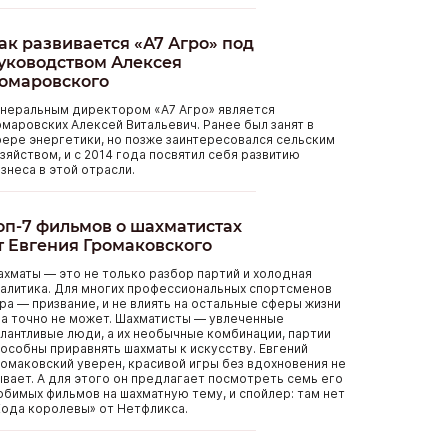
ак развивается «А7 Агро» под
уководством Алексея
омаровского
енеральным директором «А7 Агро» является
маровских Алексей Витальевич. Ранее был занят в
ере энергетики, но позже заинтересовался сельским
зяйством, и с 2014 года посвятил себя развитию
знеса в этой отрасли.
оп-7 фильмов о шахматистах
т Евгения Громаковского
хматы — это не только разбор партий и холодная
алитика. Для многих профессиональных спортсменов
ра — призвание, и не влиять на остальные сферы жизни
а точно не может. Шахматисты — увлеченные
лантливые люди, а их необычные комбинации, партии
особны приравнять шахматы к искусству. Евгений
омаковский уверен, красивой игры без вдохновения не
вает. А для этого он предлагает посмотреть семь его
бимых фильмов на шахматную тему, и спойлер: там нет
ода королевы» от Нетфликса.