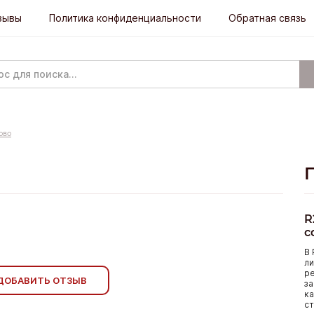
зывы
Политика конфиденциальности
Обратная связь
ово
R
с
В 
ли
р
ДОБАВИТЬ ОТЗЫВ
за
ка
ст