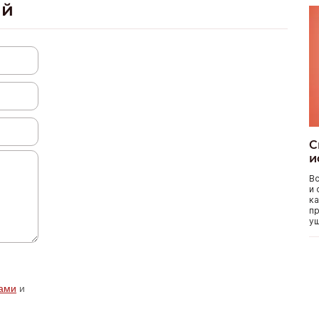
ий
С
и
Вс
и 
ка
пр
уш
ами
и