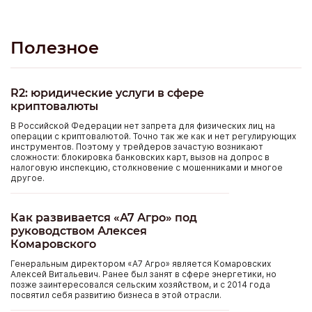
кредитования на 5 лет со страховкой дсаго на авто (это
расширенный пакет осаго). Оформила кредит одним
днем поехала и забрала желанный автомобиль.
Полезное
R2: юридические услуги в сфере
криптовалюты
В Российской Федерации нет запрета для физических лиц на
операции с криптовалютой. Точно так же как и нет регулирующих
инструментов. Поэтому у трейдеров зачастую возникают
сложности: блокировка банковских карт, вызов на допрос в
налоговую инспекцию, столкновение с мошенниками и многое
другое.
Как развивается «А7 Агро» под
руководством Алексея
Комаровского
Генеральным директором «А7 Агро» является Комаровских
Алексей Витальевич. Ранее был занят в сфере энергетики, но
позже заинтересовался сельским хозяйством, и с 2014 года
посвятил себя развитию бизнеса в этой отрасли.