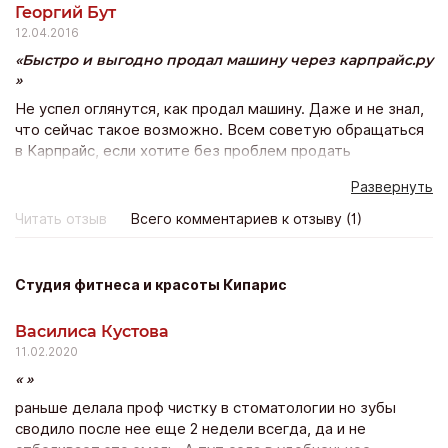
Георгий Бут
12.04.2016
Быстро и выгодно продал машину через карпрайс.ру
Не успел оглянутся, как продал машину. Даже и не знал,
что сейчас такое возможно. Всем советую обращаться
в Карпрайс, если хотите без проблем продать
автомобиль. Суть сервиса проста как все гениальное.
Развернуть
После диагностики машину выставляют на аукцион, а
там за нее воюют дилеры, предлагая все больше и
Читать отзыв
Всего комментариев к отзыву (1)
больше. В итоге цена получается немного выше
рыночной. А ты сидишь, наблюдаешь за торгами и
посмеиваешься. Все услуги бесплатные. Как сказал
Студия фитнеса и красоты Кипарис
менеджер Артем, если цена не устроит, то вы ни за что
не платите. Но меня цена устроила.
Василиса Кустова
11.02.2020
раньше делала проф чистку в стоматологии но зубы
сводило после нее еще 2 недели всегда, да и не