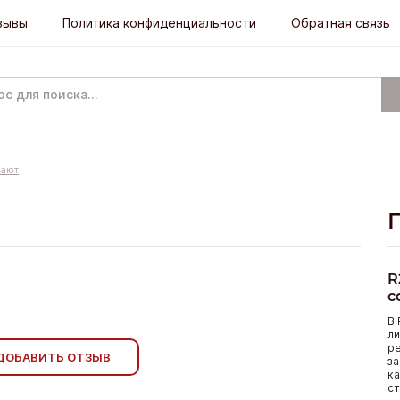
зывы
Политика конфиденциальности
Обратная связь
ают
R
с
В 
ли
р
ДОБАВИТЬ ОТЗЫВ
за
ка
ст