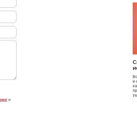
С
и
Вс
и 
ка
пр
уш
ами
и