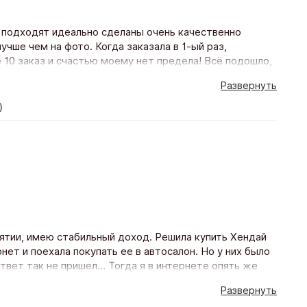
 подходят идеально сделаны очень качественно
учше чем на фото. Когда заказала в 1-ый раз,
10 заказ и счастью моему нет предела! Всё подошло,
еделя! Благодарю магазин и его персоналу Буду
Развернуть
)
иятии, имею стабильный доход. Решила купить Хендай
ет и поехала покупать ее в автосалон. Но у них было
ответ так не пришел… Тогда я в интернете опять же
и еще в нескольких банках тоже. Пригласили меня
Развернуть
звонили. Предложили программу кредитования на 5 лет