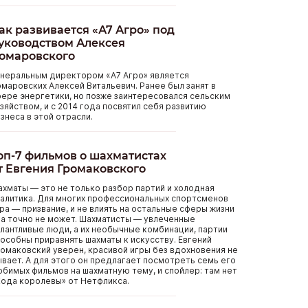
ак развивается «А7 Агро» под
уководством Алексея
омаровского
енеральным директором «А7 Агро» является
маровских Алексей Витальевич. Ранее был занят в
ере энергетики, но позже заинтересовался сельским
зяйством, и с 2014 года посвятил себя развитию
знеса в этой отрасли.
оп-7 фильмов о шахматистах
т Евгения Громаковского
хматы — это не только разбор партий и холодная
алитика. Для многих профессиональных спортсменов
ра — призвание, и не влиять на остальные сферы жизни
а точно не может. Шахматисты — увлеченные
лантливые люди, а их необычные комбинации, партии
особны приравнять шахматы к искусству. Евгений
омаковский уверен, красивой игры без вдохновения не
вает. А для этого он предлагает посмотреть семь его
бимых фильмов на шахматную тему, и спойлер: там нет
ода королевы» от Нетфликса.