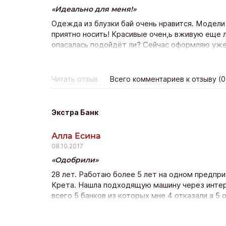
Идеально для меня!
Одежда из блузки бай очень нравится. Модели
приятно носить! Красивые очен,ь вживую еще л
опасалась подойдёт ли? Сейчас оформляю уже 
качество прекрасно и доставка почтой всего н
покпать ещё!
Читать отзыв
Всего комментариев к отзыву (0
Экстра Банк
Алла Есина
08.10.2017
Одобрили
28 лет. Работаю более 5 лет на одном предпр
Крета. Нашла подходящую машину через интерн
всего 5 банков из которых мне 4 отказали а 5 
нашла Экстра банк и оставила заявку на сайте 
только с Экстра банка с других даже не пере