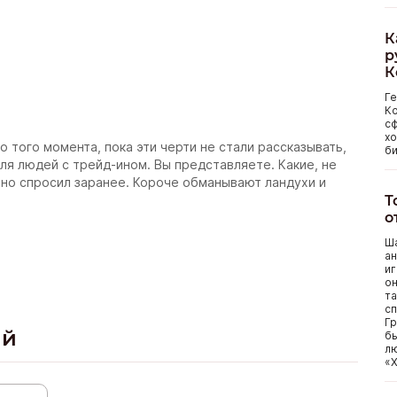
К
р
К
Г
Ко
сф
хо
 того момента, пока эти черти не стали рассказывать,
би
для людей с трейд-ином. Вы представляете. Какие, не
ьно спросил заранее. Короче обманывают ландухи и
Т
о
Ша
ан
иг
он
та
сп
Гр
ий
бы
лю
«Х