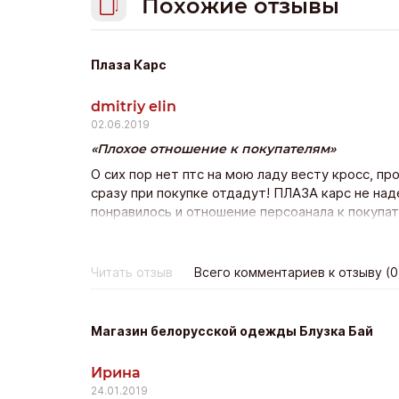
Похожие отзывы
Плаза Карс
dmitriy elin
02.06.2019
Плохое отношение к покупателям
О сих пор нет птс на мою ладу весту кросс, пр
сразу при покупке отдадут! ПЛАЗА карс не на
понравилось и отношение персоанала к покупа
состоялась, но остался неприятный осадок.
Читать отзыв
Всего комментариев к отзыву (0
Магазин белорусской одежды Блузка Бай
Ирина
24.01.2019