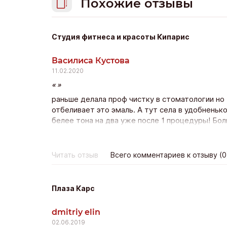
Похожие отзывы
Студия фитнеса и красоты Кипарис
Василиса Кустова
11.02.2020
раньше делала проф чистку в стоматологии но 
отбеливает это эмаль. А тут села в удобненько
белее тона на два уже после 1 процедуры! Бол
держатся минимум полгода! Класс! Лично я эт
Читать отзыв
Всего комментариев к отзыву (0
Плаза Карс
dmitriy elin
02.06.2019