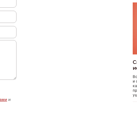
С
и
Вс
и 
ка
пр
уш
ами
и