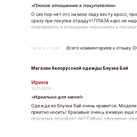
Плохое отношение к покупателям
О сих пор нет птс на мою ладу весту кросс, пр
сразу при покупке отдадут! ПЛАЗА карс не на
понравилось и отношение персоанала к покупа
состоялась, но остался неприятный осадок.
Читать отзыв
Всего комментариев к отзыву (0
Магазин белорусской одежды Блузка Бай
Ирина
24.01.2019
Идеально для меня!
Одежда из блузки бай очень нравится. Модели
приятно носить! Красивые очен,ь вживую еще л
опасалась подойдёт ли? Сейчас оформляю уже 
качество прекрасно и доставка почтой всего н
покпать ещё!