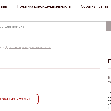
зывы
Политика конфиденциальности
Обратная связь
ов
»
Царапина при выдаче нового авто
R
с
В 
ли
р
ДОБАВИТЬ ОТЗЫВ
за
ка
ст