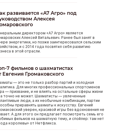
ак развивается «А7 Агро» под
уководством Алексея
омаровского
енеральным директором «А7 Агро» является
маровских Алексей Витальевич. Ранее был занят в
ере энергетики, но позже заинтересовался сельским
зяйством, и с 2014 года посвятил себя развитию
знеса в этой отрасли.
оп-7 фильмов о шахматистах
т Евгения Громаковского
хматы — это не только разбор партий и холодная
алитика. Для многих профессиональных спортсменов
ра — призвание, и не влиять на остальные сферы жизни
а точно не может. Шахматисты — увлеченные
лантливые люди, а их необычные комбинации, партии
особны приравнять шахматы к искусству. Евгений
омаковский уверен, красивой игры без вдохновения не
вает. А для этого он предлагает посмотреть семь его
бимых фильмов на шахматную тему, и спойлер: там нет
ода королевы» от Нетфликса.