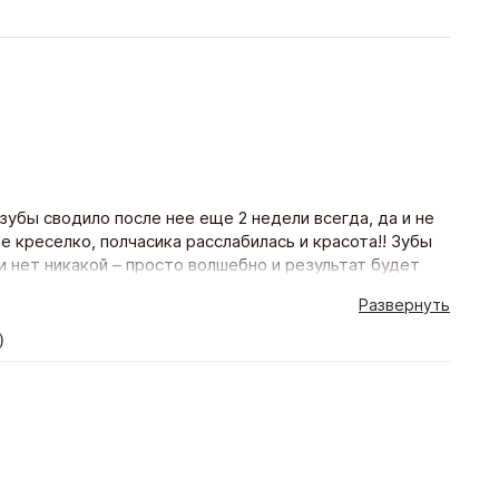
зубы сводило после нее еще 2 недели всегда, да и не
е креселко, полчасика расслабилась и красота!! Зубы
и нет никакой – просто волшебно и результат будет
у процедуру повторю с удовольствием))
Развернуть
)