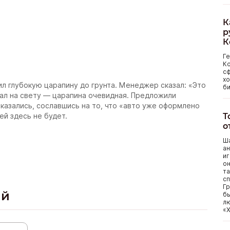
К
р
К
Г
Ко
сф
хо
ил глубокую царапину до грунта. Менеджер сказал: «Это
би
азал на свету — царапина очевидная. Предложили
тказались, сославшись на то, что «авто уже оформлено
Т
ей здесь не будет.
о
Ша
ан
иг
он
та
сп
Гр
ий
бы
лю
«Х