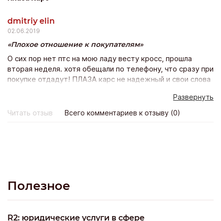
кредитования на 5 лет со страховкой дсаго на авто (это
расширенный пакет осаго). Оформила кредит одним
dmitriy elin
днем поехала и забрала желанный автомобиль.
02.06.2019
Плохое отношение к покупателям
О сих пор нет птс на мою ладу весту кросс, прошла
вторая неделя. хотя обещали по телефону, что сразу при
покупке отдадут! ПЛАЗА карс не надежный и свои слова
не подтверждает действиями. Не понравилось и
Развернуть
отношение персоанала к покупателям, как будто
одолжение мне делали. Покупка состоялась, но остался
Читать отзыв
Всего комментариев к отзыву (0)
неприятный осадок.
Полезное
R2: юридические услуги в сфере