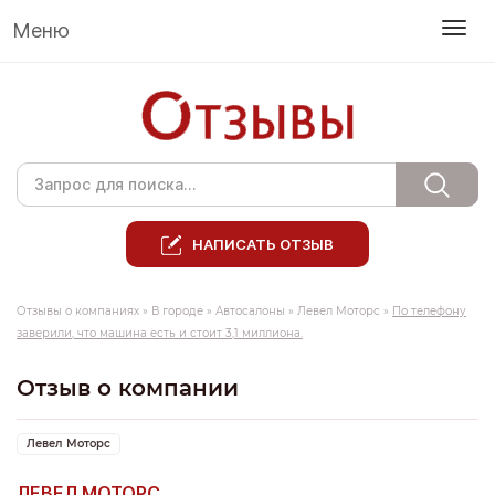
Меню
НАПИСАТЬ ОТЗЫВ
Отзывы о компаниях
»
В городе
»
Автосалоны
»
Левел Моторс
»
По телефону
заверили, что машина есть и стоит 3,1 миллиона.
Отзыв о компании
Левел Моторс
ЛЕВЕЛ МОТОРС