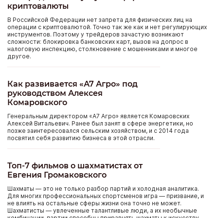
криптовалюты
В Российской Федерации нет запрета для физических лиц на
операции с криптовалютой. Точно так же как и нет регулирующих
инструментов. Поэтому у трейдеров зачастую возникают
сложности: блокировка банковских карт, вызов на допрос в
налоговую инспекцию, столкновение с мошенниками и многое
другое.
Как развивается «А7 Агро» под
руководством Алексея
Комаровского
Генеральным директором «А7 Агро» является Комаровских
Алексей Витальевич. Ранее был занят в сфере энергетики, но
позже заинтересовался сельским хозяйством, и с 2014 года
посвятил себя развитию бизнеса в этой отрасли.
Топ-7 фильмов о шахматистах от
Евгения Громаковского
Шахматы — это не только разбор партий и холодная аналитика.
Для многих профессиональных спортсменов игра — призвание, и
не влиять на остальные сферы жизни она точно не может.
Шахматисты — увлеченные талантливые люди, а их необычные
комбинации, партии способны приравнять шахматы к искусству.