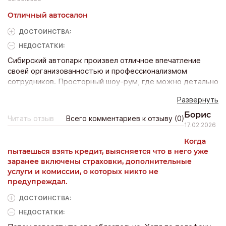
Отличный автосалон
ДОСТОИНCТВА:
НЕДОСТАТКИ:
Сибирский автопарк произвел отличное впечатление
своей организованностью и профессионализмом
сотрудников. Просторный шоу-рум, где можно детально
рассмотреть каждый автомобиль, уютная зона
Развернуть
ожидания с кофе и Wi-Fi. Документы оформили быстро,
все объяснили понятным языком
Борис
Читать отзыв
Всего комментариев к отзыву (0)
17.02.2026
Когда
пытаешься взять кредит, выясняется что в него уже
заранее включены страховки, дополнительные
услуги и комиссии, о которых никто не
предупреждал.
ДОСТОИНCТВА:
НЕДОСТАТКИ: