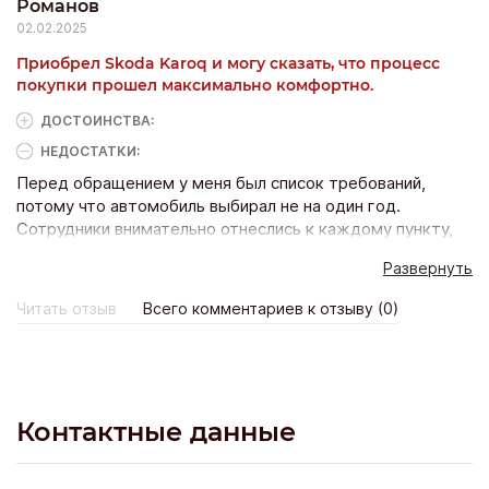
Романов
02.02.2025
Приобрел Skoda Karoq и могу сказать, что процесс
покупки прошел максимально комфортно.
ДОСТОИНCТВА:
НЕДОСТАТКИ:
Перед обращением у меня был список требований,
потому что автомобиль выбирал не на один год.
Сотрудники внимательно отнеслись к каждому пункту,
помогли разобраться с возможностями и ответили на
Развернуть
все вопросы. Мне понравилось, что разговор был
конкретным и без лишних обещаний. Все объясняли
Читать отзыв
Всего комментариев к отзыву (0)
честно, поэтому решение принять было намного проще.
Отдельное спасибо за четкую организацию оформления
и внимательное сопровождение на всех этапах. После
покупки остались положительные впечатления не только
от автомобиля, но и от самого обращения. Такой подход
Контактные данные
показывает профессионализм и уважение к клиентам.
Буду рекомендовать этот автосалон тем, кто ценит
спокойный и грамотный сервис.