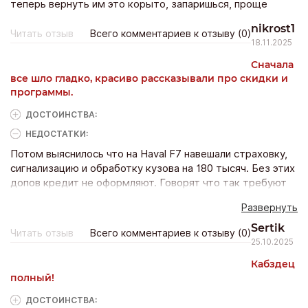
теперь вернуть им это корыто, запаришься, проще
самому продать…
nikrost1
Читать отзыв
Всего комментариев к отзыву (0)
18.11.2025
Сначала
все шло гладко, красиво рассказывали про скидки и
программы.
ДОСТОИНCТВА:
НЕДОСТАТКИ:
Потом выяснилось что на Haval F7 навешали страховку,
сигнализацию и обработку кузова на 180 тысяч. Без этих
допов кредит не оформляют. Говорят что так требуют
банки. Пытался разобраться, но только нервы потратил.
Развернуть
Такое ощущение что у них специально все запутано
чтобы выжать максимум денег с клиента.
Sertik
Читать отзыв
Всего комментариев к отзыву (0)
Представитель банка сказал, что меня скорее всего
25.10.2025
обманули с условиями.
Кабздец
полный!
ДОСТОИНCТВА: