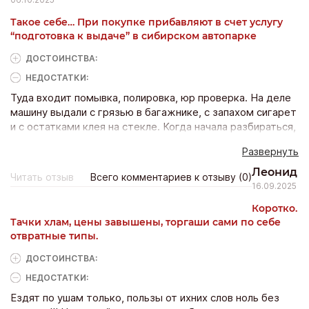
Такое себе… При покупке прибавляют в счет услугу
“подготовка к выдаче” в сибирском автопарке
ДОСТОИНCТВА:
НЕДОСТАТКИ:
Туда входит помывка, полировка, юр проверка. На деле
машину выдали с грязью в багажнике, с запахом сигарет
и с остатками клея на стекле. Когда начала разбираться,
то мне сказали, что это мелочи и что я слишком
Развернуть
придирчивая. То есть деньги они за услугу берут, а за
качество выполнения работ не отвечают. Нормально?!
Леонид
Читать отзыв
Всего комментариев к отзыву (0)
16.09.2025
Коротко.
Тачки хлам, цены завышены, торгаши сами по себе
отвратные типы.
ДОСТОИНCТВА:
НЕДОСТАТКИ:
Ездят по ушам только, пользы от ихних слов ноль без