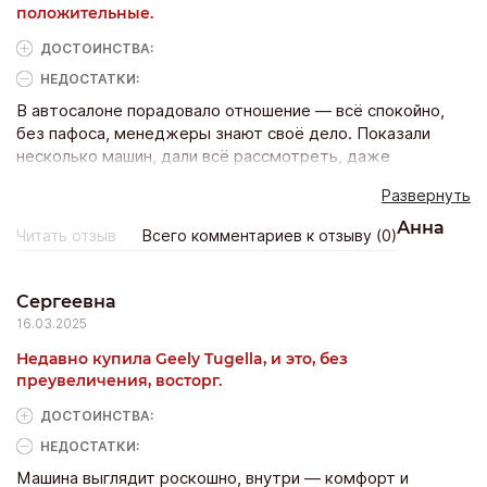
положительные.
ДОСТОИНCТВА:
НЕДОСТАТКИ:
В автосалоне порадовало отношение — всё спокойно,
без пафоса, менеджеры знают своё дело. Показали
несколько машин, дали всё рассмотреть, даже
предложили сравнить комплектации. Когда сел за руль,
Развернуть
сразу почувствовал комфорт: мягкая подвеска, отличная
шумоизоляция, просторный салон. Документы оформили
Анна
Читать отзыв
Всего комментариев к отзыву (0)
быстро, без навязанных услуг. Когда выехал, поймал
себя на мысли, что впервые за долгое время просто
наслаждаюсь дорогой.
Сергеевна
16.03.2025
Недавно купила Geely Tugella, и это, без
преувеличения, восторг.
ДОСТОИНCТВА:
НЕДОСТАТКИ:
Машина выглядит роскошно, внутри — комфорт и