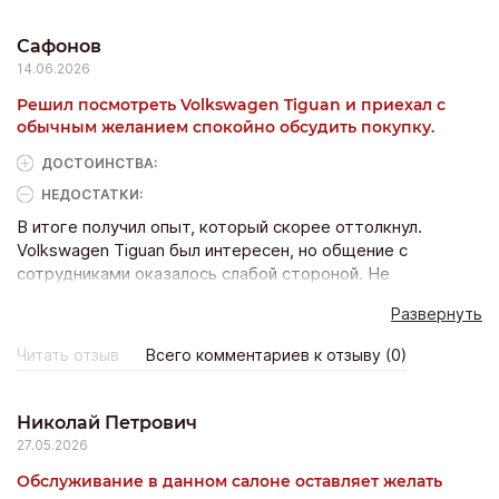
Сафонов
14.06.2026
Решил посмотреть Volkswagen Tiguan и приехал с
обычным желанием спокойно обсудить покупку.
ДОСТОИНCТВА:
НЕДОСТАТКИ:
В итоге получил опыт, который скорее оттолкнул.
Volkswagen Tiguan был интересен, но общение с
сотрудниками оказалось слабой стороной. Не
понравилось, что вопросы воспринимались как что-то
Развернуть
второстепенное. Хотелось услышать реальные
аргументы и получить помощь в выборе, а пришлось
Читать отзыв
Всего комментариев к отзыву (0)
самостоятельно собирать информацию. Также возникли
сложности с пониманием дальнейших действий, потому
что четкого объяснения не было. Сложилось
Николай Петрович
впечатление, что клиент должен сам контролировать
27.05.2026
весь процесс. Для меня хороший сервис — это когда
Обслуживание в данном салоне оставляет желать
после визита становится проще принять решение, а не