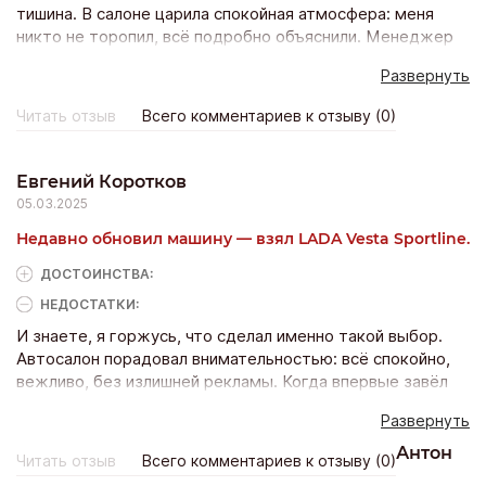
тишина. В салоне царила спокойная атмосфера: меня
никто не торопил, всё подробно объяснили. Менеджер
был очень внимательным, рассказал про каждую
Развернуть
мелочь. Когда впервые выехала на трассу, просто
улыбалась — управляется идеально, коробка плавная,
Читать отзыв
Всего комментариев к отзыву (0)
мотор тихий. Оформление заняло немного времени, всё
по-человечески. Теперь езжу и ловлю на себе взгляды
— машина действительно притягивает.
Евгений Коротков
05.03.2025
Недавно обновил машину — взял LADA Vesta Sportline.
ДОСТОИНCТВА:
НЕДОСТАТКИ:
И знаете, я горжусь, что сделал именно такой выбор.
Автосалон порадовал внимательностью: всё спокойно,
вежливо, без излишней рекламы. Когда впервые завёл
двигатель, сердце ёкнуло — звук приятный, едет бодро,
Развернуть
рулится отлично. Менеджеры не торопили, дали
протестировать, рассказали про обслуживание.
Антон
Читать отзыв
Всего комментариев к отзыву (0)
Оформление быстрое, без сюрпризов. Когда выехал из