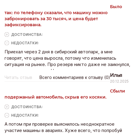
Было
так: по телефону сказали, что машину можно
забронировать за 30 тысяч, и цена будет
зафиксирована.
ДОСТОИНCТВА:
НЕДОСТАТКИ:
Приехал через 2 дня в сибирский автопарк, а мне
говорят, что цена выросла, потому что изменилась
ситуация на рынке. Про резерв никто даже не заикнулся,
сменили тему сразу. Написал заявление, деньги
Илья
возвращать не спешат. Времени уже месяц прошел.
Читать отзыв
Всего комментариев к отзыву (0)
20.12.2025
Жду!
Сбыли
подержаный автомобиль, скрыв его косяки.
ДОСТОИНCТВА:
НЕДОСТАТКИ:
А потом при проверке выяснилось неоднократное
участие машины в авариях. Хуже всего, что попробуй