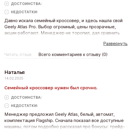
ДОСТОИНCТВА:
НЕДОСТАТКИ:
Давно искала семейный кроссовер, и здесь нашла свой
Geely Atlas Pro. Выбор огромный, цены прозрачные,
акции работают. Менеджер не торопил, дал сравнить
несколько вариантов, подробно рассказал про
Развернуть
надёжность и сервис. Тест-драйв организовали без
проблем, даже поехали по трассе. Взяла максимальную
Читать отзыв
Всего комментариев к отзыву (0)
комплектацию со скидкой — получилась выгоднее, чем в
других местах. Оформили всё быстро, страховку
дешевле рынка, кредит под приятный процент. После
Наталья
покупки звонили — как дела с машиной, всё ли нравится.
14.02.2025
Такое внимание трогает. Теперь всем рекомендую:
Семейный кроссовер нужен был срочно.
честно, качественно и душевно.
ДОСТОИНCТВА:
НЕДОСТАТКИ:
Менеджер предложил Geely Atlas, белый, автомат,
комплектация Flagship. Сначала показал все доступные
машины, потом подробно рассказал про бонусы: трейд-