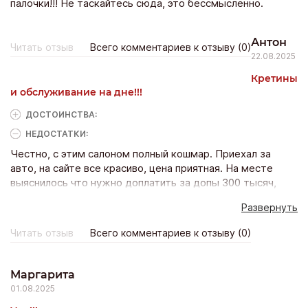
палочки!!! Не таскайтесь сюда, это бессмысленно.
Антон
Читать отзыв
Всего комментариев к отзыву (0)
22.08.2025
Кретины
и обслуживание на дне!!!
ДОСТОИНCТВА:
НЕДОСТАТКИ:
Честно, с этим салоном полный кошмар. Приехал за
авто, на сайте все красиво, цена приятная. На месте
выяснилось что нужно доплатить за допы 300 тысяч,
кредит с обязательной страховкой 27 процентов
Развернуть
годовых, подарки якобы закончились. Менеджер давит
на эмоции, мол «подписывайте или завтра нет ничего». В
Читать отзыв
Всего комментариев к отзыву (0)
зале еще сидят люди злые, кто-то спорил за деньги,
кто-то ругался с ними. Потерял четыре часа времени,
ушел без машины. Никому не советую связываться,
Маргарита
обманут и нервы потреплют.
01.08.2025