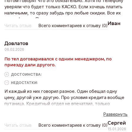
Потом говорят что это обязательно. Хотя по телефону
уверяли что будет только КАСКО. Если хочешь платить
наличными, то сразу забудь про любые скидки. Все их
акции фикция. По итогу клиент всегда остается в
Иван
минусе, а салон в плюсе.
Читать отзыв
Всего комментариев к отзыву (0)
Довлатов
06.02.2026
По тел договаривался с одним менеджером, по
приезду дали другого.
ДОСТОИНCТВА:
НЕДОСТАТКИ:
И каждый из них говорил разное. Один обещал одну
цену, другой уже другую. Про условия кредита вообще
путаница. Кредитный отдел не впечатлил, только
вопросов больше возникло, нормально ничего не
Развернуть
объяснили и зачем-то заставляли взять сумму больше
чем нужно. Я не стал связываться с Сибирским
Сергей
Читать отзыв
Всего комментариев к отзыву (0)
автопарком. Какая-то муть.
15.01.2026