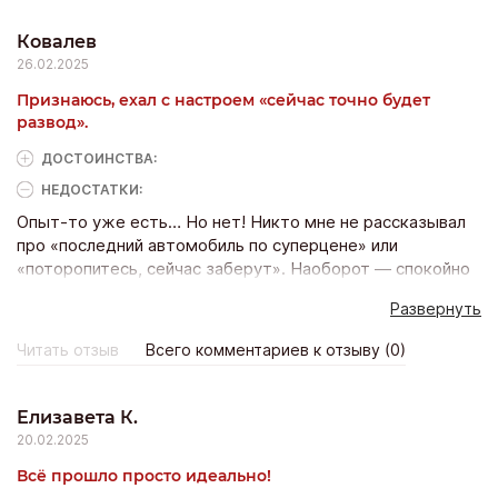
салона, просто наслаждался дорогой. Теперь понимаю,
что и отечественные машины могут дарить эмоции.
Ковалев
26.02.2025
Признаюсь, ехал с настроем «сейчас точно будет
развод».
ДОСТОИНCТВА:
НЕДОСТАТКИ:
Опыт-то уже есть… Но нет! Никто мне не рассказывал
про «последний автомобиль по суперцене» или
«поторопитесь, сейчас заберут». Наоборот — спокойно
показали, дали покататься, даже предложили подушку,
Развернуть
чтобы сидеть удобнее (рост у меня невысокий). В итоге
я сам себя убедил купить машину, а не они меня. Если это
Читать отзыв
Всего комментариев к отзыву (0)
и был развод — то я счастливый потерпевший.
Елизавета К.
20.02.2025
Всё прошло просто идеально!