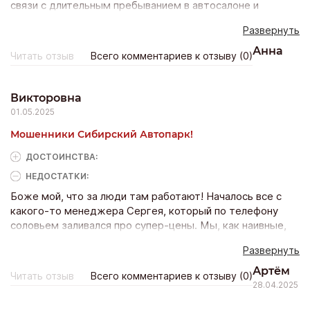
связи с длительным пребыванием в автосалоне и
отсутствием должного времени на изучение условий,
Развернуть
документы были подписаны без тщательной проверки.
При последующем анализе выявлены дополнительные
Анна
Читать отзыв
Всего комментариев к отзыву (0)
финансовые обязательства на сумму, превышающую 550
000 рублей.
Викторовна
01.05.2025
Мошенники Сибирский Автопарк!
ДОСТОИНCТВА:
НЕДОСТАТКИ:
Боже мой, что за люди там работают! Началось все с
какого-то менеджера Сергея, который по телефону
соловьем заливался про супер-цены. Мы, как наивные,
поперлись туда через весь город! А там - сюрприз! ‍♀️
Развернуть
Никакого Сергея нет, зато есть толпа хамов, которым
плевать на клиентов. Машину даже показывать не стали,
Артём
Читать отзыв
Всего комментариев к отзыву (0)
только талдычили про кредиты без остановки.
28.04.2025
Ощущение, будто попала в какую-то мошенническую