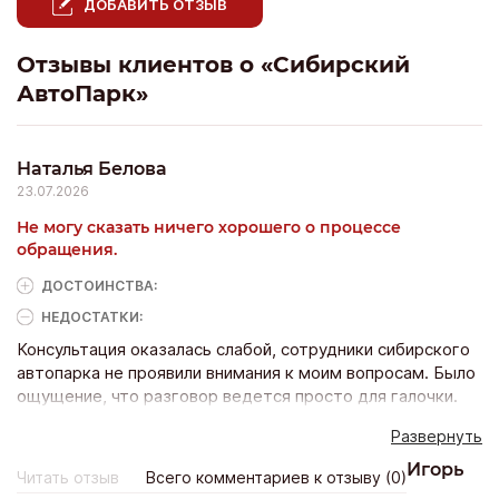
ДОБАВИТЬ ОТЗЫВ
Отзывы клиентов о «Сибирский
АвтоПарк»
Наталья Белова
23.07.2026
Не могу сказать ничего хорошего о процессе
обращения.
ДОСТОИНCТВА:
НЕДОСТАТКИ:
Консультация оказалась слабой, сотрудники сибирского
автопарка не проявили внимания к моим вопросам. Было
ощущение, что разговор ведется просто для галочки.
Хотелось получить больше информации и нормальное
Развернуть
объяснение условий, но этого не произошло. После
такого опыта желание продолжать общение пропало.
Игорь
Читать отзыв
Всего комментариев к отзыву (0)