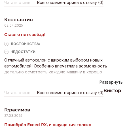
Читать отзыв
Всего комментариев к отзыву (0)
Константин
02.04.2025
Ставлю пять звёзд!
ДОСТОИНCТВА:
НЕДОСТАТКИ:
Отличный автосалон с широким выбором новых
автомобилей! Особенно впечатлила возможность
детально осмотреть каждую машину в хорошо
освещенном помещении. Персонал очень внимательный,
Развернуть
но при этом ненавязчивый. Получил приятный бонус в
виде скидки на дополнительное оборудование
Виктор
Читать отзыв
Всего комментариев к отзыву (0)
Герасимов
27.03.2025
Приобрёл Exeed RX, и ощущения только