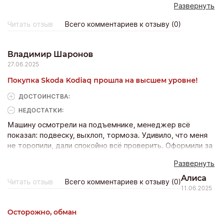
Развернуть
драйв тоже не смогли записать ,то машина занята, то
сломалась. Чувство, что персонал вообще не обучен,
Читать отзыв
Всего комментариев к отзыву (0)
лишь бы уговорить подписать договор. Для такого
салона это позор.
Владимир Шаронов
27.06.2025
Покупка Skoda Kodiaq прошла на высшем уровне!
ДОСТОИНCТВА:
НЕДОСТАТКИ:
Машину осмотрели на подъемнике, менеджер всё
показал: подвеску, выхлоп, тормоза. Удивило, что меня
не торопили, дали спокойно всё проверить. Оформили за
пару часов, ещё и подарили комплект зимней резины.
Развернуть
Вот это сервис! Теперь буду обращаться только сюда.
Алиса
Читать отзыв
Всего комментариев к отзыву (0)
11.06.2025
Осторожно, обман