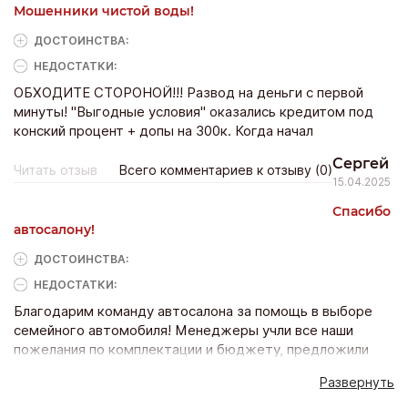
контору!
Мошенники чистой воды!
ДОСТОИНCТВА:
НЕДОСТАТКИ:
ОБХОДИТЕ СТОРОНОЙ!!! Развод на деньги с первой
минуты! "Выгодные условия" оказались кредитом под
конский процент + допы на 300к. Когда начал
возмущаться, охрана намекнула, что лучше успокоиться.
Сергей
Читать отзыв
Всего комментариев к отзыву (0)
15.04.2025
Спасибо
автосалону!
ДОСТОИНCТВА:
НЕДОСТАТКИ:
Благодарим команду автосалона за помощь в выборе
семейного автомобиля! Менеджеры учли все наши
пожелания по комплектации и бюджету, предложили
несколько отличных вариантов. Порадовала
Развернуть
возможность оформить страховку и поставить машину
на учет прямо в салоне