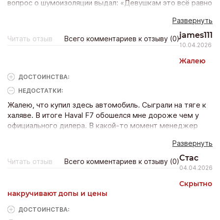
вопрос о шумоизоляции выдал: «Девушкам это всё равно
не понять». Потом меня перекинули на другого
Развернуть
«специалиста», который 20 минут пытался продать мне
дополнительную страховку на подушки безопасности.
james111
Читать отзыв
Всего комментариев к отзыву (0)
Серьёзно? Когда попросила показать ПТС, менеджер
10.04.2026
томно вздохнул и сказал: «Может, вы придёте с
Жалею
мужчиной?» Сексизм, неуважение и полная
профессиональная непригодность. Купила у дилера в
ДОСТОИНCТВА:
соседнем районе за те же деньги без этого цирка.
НЕДОСТАТКИ:
Жалею, что купил здесь автомобиль. Сыграли на тяге к
халяве. В итоге Haval F7 обошелся мне дороже чем у
официального дилера. В какой-то момент менеджер
подложил другой договор. Аккуратно добавили в разных
Развернуть
местах суммы, вроде и незаметно было. А так
получилось намного дороже без каких-то плюсов.
Стас
Читать отзыв
Всего комментариев к отзыву (0)
04.04.2026
Скрытно
накручивают допы и цены
ДОСТОИНCТВА: