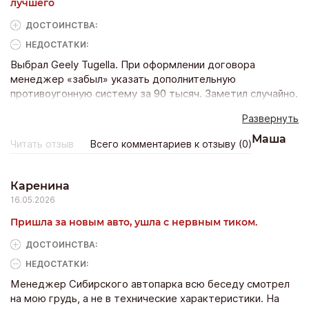
лучшего
появляется еще больше сомнений. Здесь произошло
наоборот. В итоге решил поискать другой вариант, где
ДОСТОИНCТВА:
смогут нормально выстроить работу с покупателями.
НЕДОСТАТКИ:
Выбрал Geely Tugella. При оформлении договора
менеджер «забыл» указать дополнительную
противоугонную систему за 90 тысяч. Заметил случайно.
Начал возмущаться — начальник отдела продаж назвал
Развернуть
меня скрягой. Развернулся и ушёл. Наглый обман
клиентов на пустом месте.
Маша
Читать отзыв
Всего комментариев к отзыву (0)
Каренина
16.05.2026
Пришла за новым авто, ушла с нервным тиком.
ДОСТОИНCТВА:
НЕДОСТАТКИ:
Менеджер Сибирского автопарка всю беседу смотрел
на мою грудь, а не в технические характеристики. На