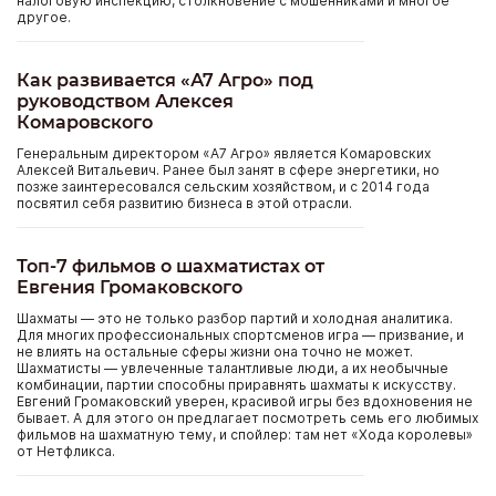
налоговую инспекцию, столкновение с мошенниками и многое
другое.
Как развивается «А7 Агро» под
руководством Алексея
Комаровского
Генеральным директором «А7 Агро» является Комаровских
Алексей Витальевич. Ранее был занят в сфере энергетики, но
позже заинтересовался сельским хозяйством, и с 2014 года
посвятил себя развитию бизнеса в этой отрасли.
Топ-7 фильмов о шахматистах от
Евгения Громаковского
Шахматы — это не только разбор партий и холодная аналитика.
Для многих профессиональных спортсменов игра — призвание, и
не влиять на остальные сферы жизни она точно не может.
Шахматисты — увлеченные талантливые люди, а их необычные
комбинации, партии способны приравнять шахматы к искусству.
Евгений Громаковский уверен, красивой игры без вдохновения не
бывает. А для этого он предлагает посмотреть семь его любимых
фильмов на шахматную тему, и спойлер: там нет «Хода королевы»
от Нетфликса.