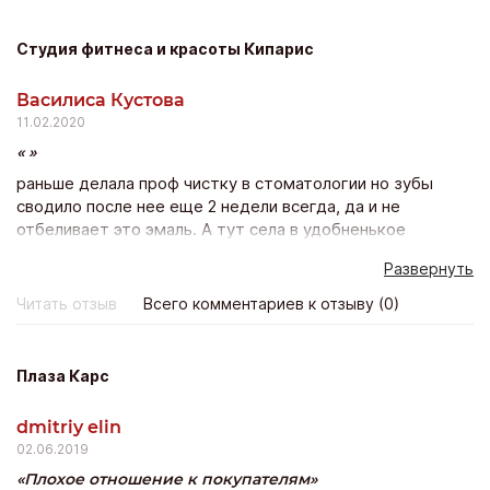
покпать ещё!
Студия фитнеса и красоты Кипарис
Василиса Кустова
11.02.2020
раньше делала проф чистку в стоматологии но зубы
сводило после нее еще 2 недели всегда, да и не
отбеливает это эмаль. А тут села в удобненькое
креселко, полчасика расслабилась и красота!! Зубы
Развернуть
белее тона на два уже после 1 процедуры! Боли нет
никакой – просто волшебно и результат будет держатся
Читать отзыв
Всего комментариев к отзыву (0)
минимум полгода! Класс! Лично я эту процедуру
повторю с удовольствием))
Плаза Карс
dmitriy elin
02.06.2019
Плохое отношение к покупателям