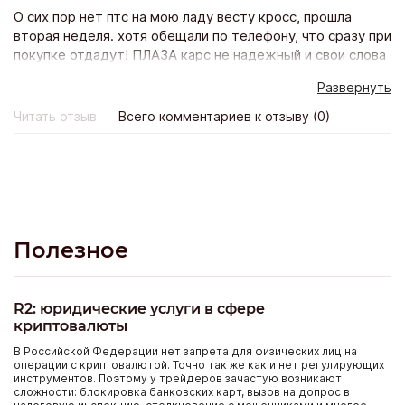
О сих пор нет птс на мою ладу весту кросс, прошла
вторая неделя. хотя обещали по телефону, что сразу при
покупке отдадут! ПЛАЗА карс не надежный и свои слова
не подтверждает действиями. Не понравилось и
Развернуть
отношение персоанала к покупателям, как будто
одолжение мне делали. Покупка состоялась, но остался
Читать отзыв
Всего комментариев к отзыву (0)
неприятный осадок.
Полезное
R2: юридические услуги в сфере
криптовалюты
В Российской Федерации нет запрета для физических лиц на
операции с криптовалютой. Точно так же как и нет регулирующих
инструментов. Поэтому у трейдеров зачастую возникают
сложности: блокировка банковских карт, вызов на допрос в