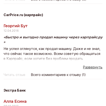
дороже зато дизайн в тысячу раз красивее!
CarPrice.ru (карпрайс)
Георгий Бут
12.04.2016
Быстро и выгодно продал машину через карпрайс.ру
Не успел оглянутся, как продал машину. Даже и не знал,
что сейчас такое возможно. Всем советую обращаться
в Карпрайс, если хотите без проблем продать
автомобиль. Суть сервиса проста как все гениальное.
Развернуть
После диагностики машину выставляют на аукцион, а
там за нее воюют дилеры, предлагая все больше и
Читать отзыв
Всего комментариев к отзыву (1)
больше. В итоге цена получается немного выше
рыночной. А ты сидишь, наблюдаешь за торгами и
посмеиваешься. Все услуги бесплатные. Как сказал
Экстра Банк
менеджер Артем, если цена не устроит, то вы ни за что
не платите. Но меня цена устроила.
Алла Есина