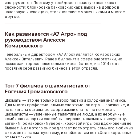
инструментов. Поэтому у трейдеров зачастую возникают
сложности: блокировка банковских карт, вызов на допрос в
налоговую инспекцию, столкновение с мошенниками и многое
другое.
Как развивается «А7 Агро» под
руководством Алексея
Комаровского
Генеральным директором «А7 Агро» является Комаровских
Алексей Витальевич. Ранее был занят в сфере энергетики, но
позже заинтересовался сельским хозяйством, и с 2014 года
посвятил себя развитию бизнеса в этой отрасли.
Топ-7 фильмов о шахматистах от
Евгения Громаковского
Шахматы — это не только разбор партий и холодная аналитика.
Для многих профессиональных спортсменов игра — призвание, и
не влиять на остальные сферы жизни она точно не может.
Шахматисты — увлеченные талантливые люди, а их необычные
комбинации, партии способны приравнять шахматы к искусству.
Евгений Громаковский уверен, красивой игры без вдохновения не
бывает. А для этого он предлагает посмотреть семь его любимых
фильмов на шахматную тему, и спойлер: там нет «Хода королевы»
от Нетфликса.