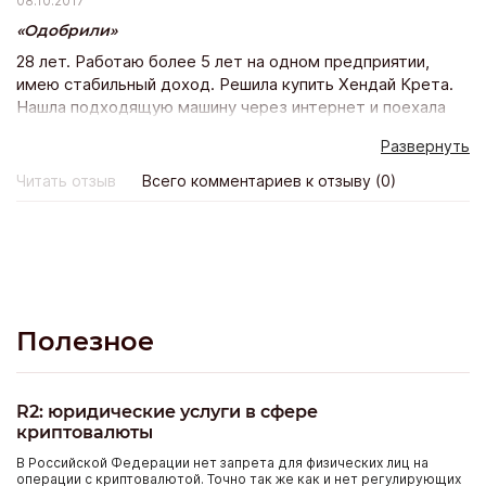
08.10.2017
Одобрили
28 лет. Работаю более 5 лет на одном предприятии,
имею стабильный доход. Решила купить Хендай Крета.
Нашла подходящую машину через интернет и поехала
покупать ее в автосалон. Но у них было всего 5 банков
Развернуть
из которых мне 4 отказали а 5 ответ так не пришел…
Тогда я в интернете опять же нашла Экстра банк и
Читать отзыв
Всего комментариев к отзыву (0)
оставила заявку на сайте и еще в нескольких банках
тоже. Пригласили меня только с Экстра банка с других
даже не перезвонили. Предложили программу
кредитования на 5 лет со страховкой дсаго на авто (это
расширенный пакет осаго). Оформила кредит одним
днем поехала и забрала желанный автомобиль.
Полезное
R2: юридические услуги в сфере
криптовалюты
В Российской Федерации нет запрета для физических лиц на
операции с криптовалютой. Точно так же как и нет регулирующих