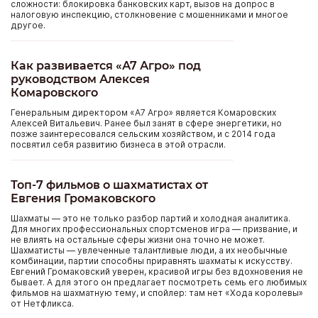
сложности: блокировка банковских карт, вызов на допрос в
налоговую инспекцию, столкновение с мошенниками и многое
другое.
Как развивается «А7 Агро» под
руководством Алексея
Комаровского
Генеральным директором «А7 Агро» является Комаровских
Алексей Витальевич. Ранее был занят в сфере энергетики, но
позже заинтересовался сельским хозяйством, и с 2014 года
посвятил себя развитию бизнеса в этой отрасли.
Топ-7 фильмов о шахматистах от
Евгения Громаковского
Шахматы — это не только разбор партий и холодная аналитика.
Для многих профессиональных спортсменов игра — призвание, и
не влиять на остальные сферы жизни она точно не может.
Шахматисты — увлеченные талантливые люди, а их необычные
комбинации, партии способны приравнять шахматы к искусству.
Евгений Громаковский уверен, красивой игры без вдохновения не
бывает. А для этого он предлагает посмотреть семь его любимых
фильмов на шахматную тему, и спойлер: там нет «Хода королевы»
от Нетфликса.