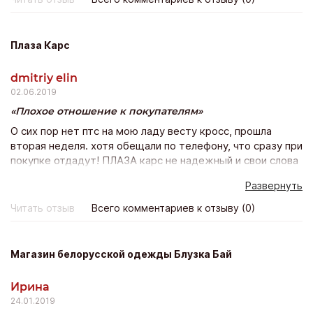
оставила заявку на сайте и еще в нескольких банках
тоже. Пригласили меня только с Экстра банка с других
даже не перезвонили. Предложили программу
Плаза Карс
кредитования на 5 лет со страховкой дсаго на авто (это
расширенный пакет осаго). Оформила кредит одним
dmitriy elin
днем поехала и забрала желанный автомобиль.
02.06.2019
Плохое отношение к покупателям
О сих пор нет птс на мою ладу весту кросс, прошла
вторая неделя. хотя обещали по телефону, что сразу при
покупке отдадут! ПЛАЗА карс не надежный и свои слова
не подтверждает действиями. Не понравилось и
Развернуть
отношение персоанала к покупателям, как будто
одолжение мне делали. Покупка состоялась, но остался
Читать отзыв
Всего комментариев к отзыву (0)
неприятный осадок.
Магазин белорусской одежды Блузка Бай
Ирина
24.01.2019