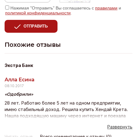
Нажимая "Отправить" Вы соглашаетесь с
правилами
и
политикой конфиденциальности
.
ОТПРАВИТЬ
Похожие отзывы
Экстра Банк
Алла Есина
08.10.2017
Одобрили
28 лет. Работаю более 5 лет на одном предприятии,
имею стабильный доход. Решила купить Хендай Крета.
Нашла подходящую машину через интернет и поехала
покупать ее в автосалон. Но у них было всего 5 банков
Развернуть
из которых мне 4 отказали а 5 ответ так не пришел…
Тогда я в интернете опять же нашла Экстра банк и
Читать отзыв
Всего комментариев к отзыву (0)