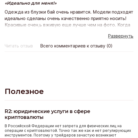
Идеально для меня!
Одежда из блузки бай очень нравится. Модели подходят
идеально сделаны очень качественно приятно носить!
Красивые очен,ь вживую еще лучше чем на фото. Когда
заказала в 1-ый раз, опасалась подойдёт ли? Сейчас
Развернуть
оформляю уже 10 заказ и счастью моему нет предела!
Всё подошло, качество прекрасно и доставка почтой
Читать отзыв
Всего комментариев к отзыву (0)
всего неделя! Благодарю магазин и его персоналу Буду
покпать ещё!
Полезное
R2: юридические услуги в сфере
криптовалюты
В Российской Федерации нет запрета для физических лиц на
операции с криптовалютой. Точно так же как и нет регулирующих
инструментов. Поэтому у трейдеров зачастую возникают