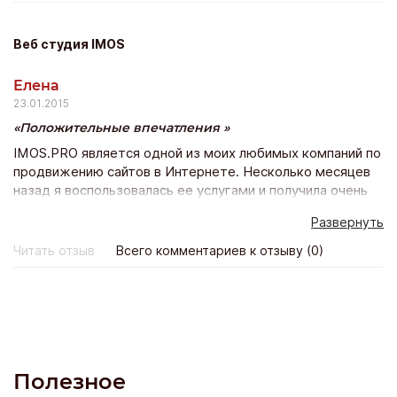
всего неделя! Благодарю магазин и его персоналу Буду
покпать ещё!
Веб студия IMOS
Елена
23.01.2015
Положительные впечатления
IMOS.PRO является одной из моих любимых компаний по
продвижению сайтов в Интернете. Несколько месяцев
назад я воспользовалась ее услугами и получила очень
быстрое продвижение моего веб-сайта в Вконтакте.
Развернуть
Сайт стал оживленным, популярным, появилось много
активных участников группы, спасибо вам, у вас
Читать отзыв
Всего комментариев к отзыву (0)
отличные услуги и прекрасные цены!)
Полезное