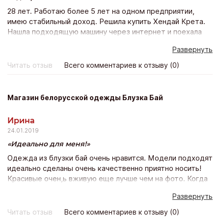
28 лет. Работаю более 5 лет на одном предприятии,
имею стабильный доход. Решила купить Хендай Крета.
Нашла подходящую машину через интернет и поехала
покупать ее в автосалон. Но у них было всего 5 банков
Развернуть
из которых мне 4 отказали а 5 ответ так не пришел…
Тогда я в интернете опять же нашла Экстра банк и
Читать отзыв
Всего комментариев к отзыву (0)
оставила заявку на сайте и еще в нескольких банках
тоже. Пригласили меня только с Экстра банка с других
даже не перезвонили. Предложили программу
Магазин белорусской одежды Блузка Бай
кредитования на 5 лет со страховкой дсаго на авто (это
расширенный пакет осаго). Оформила кредит одним
Ирина
днем поехала и забрала желанный автомобиль.
24.01.2019
Идеально для меня!
Одежда из блузки бай очень нравится. Модели подходят
идеально сделаны очень качественно приятно носить!
Красивые очен,ь вживую еще лучше чем на фото. Когда
заказала в 1-ый раз, опасалась подойдёт ли? Сейчас
Развернуть
оформляю уже 10 заказ и счастью моему нет предела!
Всё подошло, качество прекрасно и доставка почтой
Читать отзыв
Всего комментариев к отзыву (0)