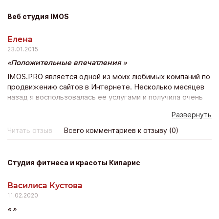
Веб студия IMOS
Елена
23.01.2015
Положительные впечатления
IMOS.PRO является одной из моих любимых компаний по
продвижению сайтов в Интернете. Несколько месяцев
назад я воспользовалась ее услугами и получила очень
быстрое продвижение моего веб-сайта в Вконтакте.
Развернуть
Сайт стал оживленным, популярным, появилось много
активных участников группы, спасибо вам, у вас
Читать отзыв
Всего комментариев к отзыву (0)
отличные услуги и прекрасные цены!)
Студия фитнеса и красоты Кипарис
Василиса Кустова
11.02.2020