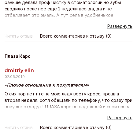
раньше делала проф чистку в стоматологии но зубы
сводило после нее еще 2 недели всегда, да и не
отбеливает это эмаль. А тут села в удобненькое
креселко, полчасика расслабилась и красота!! Зубы
Развернуть
белее тона на два уже после 1 процедуры! Боли нет
никакой – просто волшебно и результат будет держатся
Читать отзыв
Всего комментариев к отзыву (0)
минимум полгода! Класс! Лично я эту процедуру
повторю с удовольствием))
Плаза Карс
dmitriy elin
02.06.2019
Плохое отношение к покупателям
О сих пор нет птс на мою ладу весту кросс, прошла
вторая неделя. хотя обещали по телефону, что сразу при
покупке отдадут! ПЛАЗА карс не надежный и свои слова
не подтверждает действиями. Не понравилось и
Развернуть
отношение персоанала к покупателям, как будто
одолжение мне делали. Покупка состоялась, но остался
Читать отзыв
Всего комментариев к отзыву (0)
неприятный осадок.