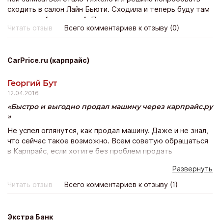
сходить в салон Лайн Бьюти. Сходила и теперь буду там
постоянной клиенткой. По стоимости не намного
Читать отзыв
Всего комментариев к отзыву (0)
дороже зато дизайн в тысячу раз красивее!
CarPrice.ru (карпрайс)
Георгий Бут
12.04.2016
Быстро и выгодно продал машину через карпрайс.ру
Не успел оглянутся, как продал машину. Даже и не знал,
что сейчас такое возможно. Всем советую обращаться
в Карпрайс, если хотите без проблем продать
автомобиль. Суть сервиса проста как все гениальное.
Развернуть
После диагностики машину выставляют на аукцион, а
там за нее воюют дилеры, предлагая все больше и
Читать отзыв
Всего комментариев к отзыву (1)
больше. В итоге цена получается немного выше
рыночной. А ты сидишь, наблюдаешь за торгами и
посмеиваешься. Все услуги бесплатные. Как сказал
Экстра Банк