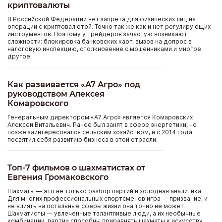
криптовалюты
В Российской Федерации нет запрета для физических лиц на
операции с криптовалютой. Точно так же как и нет регулирующих
инструментов. Поэтому у трейдеров зачастую возникают
сложности: блокировка банковских карт, вызов на допрос в
налоговую инспекцию, столкновение с мошенниками и многое
другое.
Как развивается «А7 Агро» под
руководством Алексея
Комаровского
Генеральным директором «А7 Агро» является Комаровских
Алексей Витальевич. Ранее был занят в сфере энергетики, но
позже заинтересовался сельским хозяйством, и с 2014 года
посвятил себя развитию бизнеса в этой отрасли.
Топ-7 фильмов о шахматистах от
Евгения Громаковского
Шахматы — это не только разбор партий и холодная аналитика.
Для многих профессиональных спортсменов игра — призвание, и
не влиять на остальные сферы жизни она точно не может.
Шахматисты — увлеченные талантливые люди, а их необычные
комбинации, партии способны приравнять шахматы к искусству.