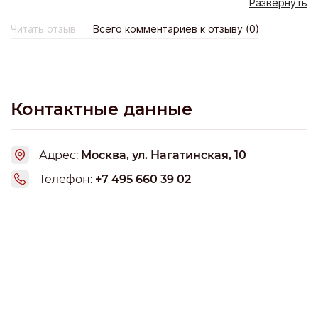
Развернуть
фирмы Китчен. Мои повара оценили, очень удобный и
практичный. Доставили бесплатно, рассчиталась картой.
Читать отзыв
Всего комментариев к отзыву (0)
Спасибо курьеру, что дождался меня (компенсировала
конечно) Хороший сервис, приятно с вами работать.
Контактные данные
Адрес:
Москва, ул. Нагатинская, 10
Телефон:
+7 495 660 39 02