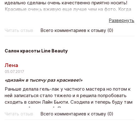
идеально сделаны очень качественно приятно носить!
Красивые очен,ь вживую еще лучше чем на фото. Когда
заказала в 1-ый раз, опасалась подойдёт ли? Сейчас
Развернуть
оформляю уже 10 заказ и счастью моему нет предела!
Всё подошло, качество прекрасно и доставка почтой
Читать отзыв
Всего комментариев к отзыву (0)
всего неделя! Благодарю магазин и его персоналу Буду
покпать ещё!
Салон красоты Line Beauty
Лена
05.07.2017
дизайн в тысячу раз красивее!
Раньше делала гель-лак у частного мастера но потом к
ней записаться стало тяжело и я решила попробовать
сходить в салон Лайн Бьюти. Сходила и теперь буду там
постоянной клиенткой. По стоимости не намного
Читать отзыв
Всего комментариев к отзыву (0)
дороже зато дизайн в тысячу раз красивее!