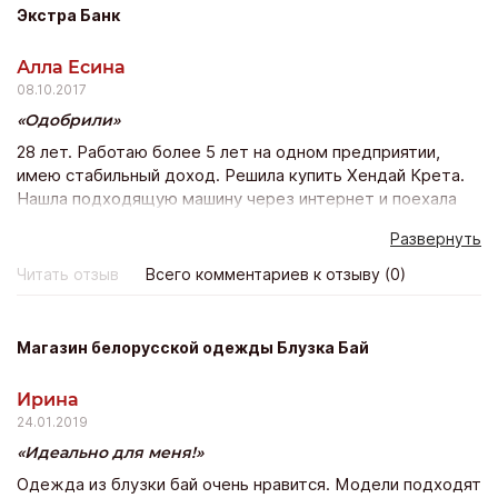
Экстра Банк
Алла Есина
08.10.2017
Одобрили
28 лет. Работаю более 5 лет на одном предприятии,
имею стабильный доход. Решила купить Хендай Крета.
Нашла подходящую машину через интернет и поехала
покупать ее в автосалон. Но у них было всего 5 банков
Развернуть
из которых мне 4 отказали а 5 ответ так не пришел…
Тогда я в интернете опять же нашла Экстра банк и
Читать отзыв
Всего комментариев к отзыву (0)
оставила заявку на сайте и еще в нескольких банках
тоже. Пригласили меня только с Экстра банка с других
даже не перезвонили. Предложили программу
Магазин белорусской одежды Блузка Бай
кредитования на 5 лет со страховкой дсаго на авто (это
расширенный пакет осаго). Оформила кредит одним
Ирина
днем поехала и забрала желанный автомобиль.
24.01.2019
Идеально для меня!
Одежда из блузки бай очень нравится. Модели подходят