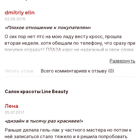
dmitriy elin
02.06.2019
Плохое отношение к покупателям
О сих пор нет птс на мою ладу весту кросс, прошла
вторая неделя. хотя обещали по телефону, что сразу при
покупке отдадут! ПЛАЗА карс не надежный и свои слова
не подтверждает действиями. Не понравилось и
Развернуть
отношение персоанала к покупателям, как будто
одолжение мне делали. Покупка состоялась, но остался
Читать отзыв
Всего комментариев к отзыву (0)
неприятный осадок.
Салон красоты Line Beauty
Лена
05.07.2017
дизайн в тысячу раз красивее!
Раньше делала гель-лак у частного мастера но потом к
ней записаться стало тяжело и я решила попробовать