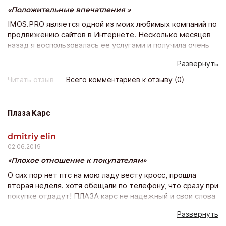
Положительные впечатления
IMOS.PRO является одной из моих любимых компаний по
продвижению сайтов в Интернете. Несколько месяцев
назад я воспользовалась ее услугами и получила очень
быстрое продвижение моего веб-сайта в Вконтакте.
Развернуть
Сайт стал оживленным, популярным, появилось много
активных участников группы, спасибо вам, у вас
Читать отзыв
Всего комментариев к отзыву (0)
отличные услуги и прекрасные цены!)
Плаза Карс
dmitriy elin
02.06.2019
Плохое отношение к покупателям
О сих пор нет птс на мою ладу весту кросс, прошла
вторая неделя. хотя обещали по телефону, что сразу при
покупке отдадут! ПЛАЗА карс не надежный и свои слова
не подтверждает действиями. Не понравилось и
Развернуть
отношение персоанала к покупателям, как будто