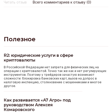
одолжение мне делали. Покупка состоялась, но остался
Читать отзыв
Всего комментариев к отзыву (0)
неприятный осадок.
Полезное
R2: юридические услуги в сфере
криптовалюты
В Российской Федерации нет запрета для физических лиц на
операции с криптовалютой. Точно так же как и нет регулирующих
инструментов. Поэтому у трейдеров зачастую возникают
сложности: блокировка банковских карт, вызов на допрос в
налоговую инспекцию, столкновение с мошенниками и многое
другое.
Как развивается «А7 Агро» под
руководством Алексея
Комаровского