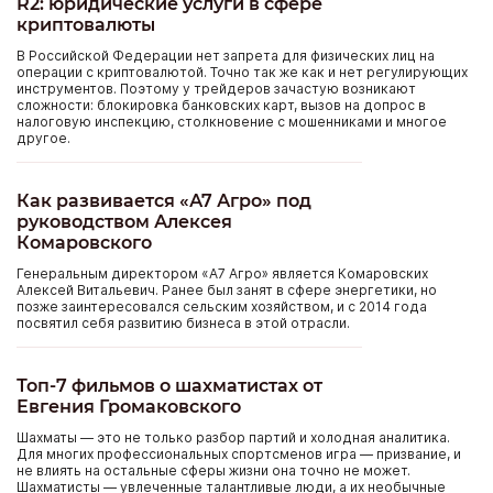
R2: юридические услуги в сфере
криптовалюты
В Российской Федерации нет запрета для физических лиц на
операции с криптовалютой. Точно так же как и нет регулирующих
инструментов. Поэтому у трейдеров зачастую возникают
сложности: блокировка банковских карт, вызов на допрос в
налоговую инспекцию, столкновение с мошенниками и многое
другое.
Как развивается «А7 Агро» под
руководством Алексея
Комаровского
Генеральным директором «А7 Агро» является Комаровских
Алексей Витальевич. Ранее был занят в сфере энергетики, но
позже заинтересовался сельским хозяйством, и с 2014 года
посвятил себя развитию бизнеса в этой отрасли.
Топ-7 фильмов о шахматистах от
Евгения Громаковского
Шахматы — это не только разбор партий и холодная аналитика.
Для многих профессиональных спортсменов игра — призвание, и
не влиять на остальные сферы жизни она точно не может.
Шахматисты — увлеченные талантливые люди, а их необычные