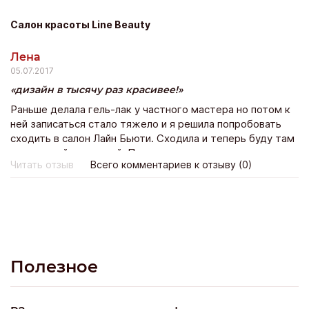
покпать ещё!
Салон красоты Line Beauty
Лена
05.07.2017
дизайн в тысячу раз красивее!
Раньше делала гель-лак у частного мастера но потом к
ней записаться стало тяжело и я решила попробовать
сходить в салон Лайн Бьюти. Сходила и теперь буду там
постоянной клиенткой. По стоимости не намного
Читать отзыв
Всего комментариев к отзыву (0)
дороже зато дизайн в тысячу раз красивее!
Полезное