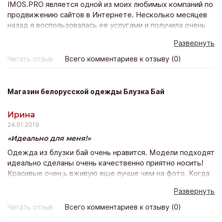
IMOS.PRO является одной из моих любимых компаний по
продвижению сайтов в Интернете. Несколько месяцев
назад я воспользовалась ее услугами и получила очень
быстрое продвижение моего веб-сайта в Вконтакте.
Развернуть
Сайт стал оживленным, популярным, появилось много
активных участников группы, спасибо вам, у вас
Читать отзыв
Всего комментариев к отзыву (0)
отличные услуги и прекрасные цены!)
Магазин белорусской одежды Блузка Бай
Ирина
24.01.2019
Идеально для меня!
Одежда из блузки бай очень нравится. Модели подходят
идеально сделаны очень качественно приятно носить!
Красивые очен,ь вживую еще лучше чем на фото. Когда
заказала в 1-ый раз, опасалась подойдёт ли? Сейчас
Развернуть
оформляю уже 10 заказ и счастью моему нет предела!
Всё подошло, качество прекрасно и доставка почтой
Читать отзыв
Всего комментариев к отзыву (0)
всего неделя! Благодарю магазин и его персоналу Буду