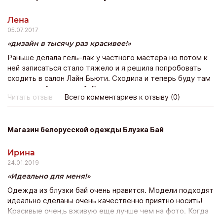
Лена
05.07.2017
дизайн в тысячу раз красивее!
Раньше делала гель-лак у частного мастера но потом к
ней записаться стало тяжело и я решила попробовать
сходить в салон Лайн Бьюти. Сходила и теперь буду там
постоянной клиенткой. По стоимости не намного
Читать отзыв
Всего комментариев к отзыву (0)
дороже зато дизайн в тысячу раз красивее!
Магазин белорусской одежды Блузка Бай
Ирина
24.01.2019
Идеально для меня!
Одежда из блузки бай очень нравится. Модели подходят
идеально сделаны очень качественно приятно носить!
Красивые очен,ь вживую еще лучше чем на фото. Когда