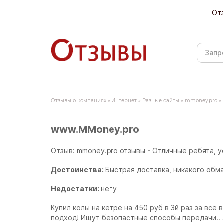
От
Отзывы о компаниях
»
Интернет
»
Разные сайты
»
mmoney.pro
»
www.MMoney.pro
Отзыв: mmoney.pro отзывы - Отличные ребята, у
Достоинства:
Быстрая доставка, никакого обма
Недостатки:
нету
Купил колы на кетре на 450 руб в 3й раз за вс
подход! Ищут безопастные способы передачи.. А