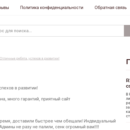
зывы
Политика конфиденциальности
Обратная связь
Отличные ребята, успехов в развитии!
R
с
спехов в развитии!
В 
ли
на, много гарантий, приятный сайт
р
за
ка
ст
ё время, доставили быстрее чем обещали! Индвидуальный
дмины не разу не палили, сенк огромный вам!!!!