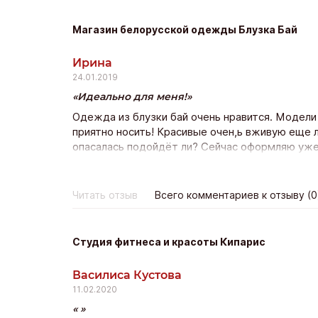
Магазин белорусской одежды Блузка Бай
Ирина
24.01.2019
Идеально для меня!
Одежда из блузки бай очень нравится. Модели
приятно носить! Красивые очен,ь вживую еще л
опасалась подойдёт ли? Сейчас оформляю уже 
качество прекрасно и доставка почтой всего н
покпать ещё!
Читать отзыв
Всего комментариев к отзыву (0
Студия фитнеса и красоты Кипарис
Василиса Кустова
11.02.2020