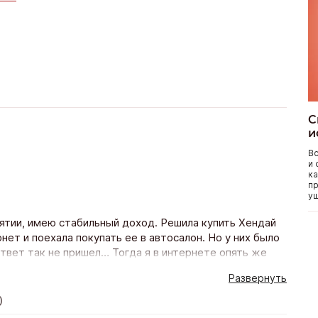
С
и
Вс
и 
ка
пр
уш
иятии, имею стабильный доход. Решила купить Хендай
ет и поехала покупать ее в автосалон. Но у них было
ответ так не пришел… Тогда я в интернете опять же
и еще в нескольких банках тоже. Пригласили меня
Развернуть
звонили. Предложили программу кредитования на 5 лет
 пакет осаго). Оформила кредит одним днем поехала и
)