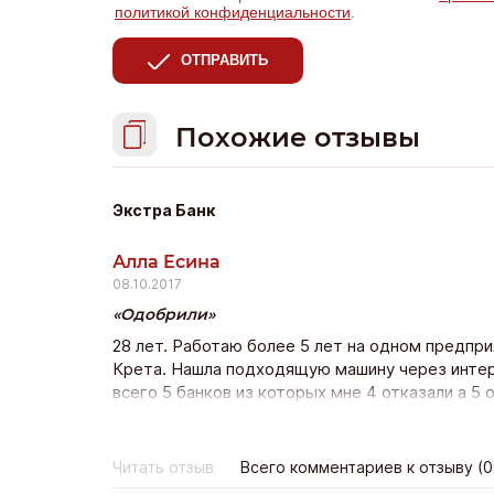
политикой конфиденциальности
.
ОТПРАВИТЬ
Похожие отзывы
Экстра Банк
Алла Есина
08.10.2017
Одобрили
28 лет. Работаю более 5 лет на одном предпр
Крета. Нашла подходящую машину через интерн
всего 5 банков из которых мне 4 отказали а 5 
нашла Экстра банк и оставила заявку на сайте 
только с Экстра банка с других даже не пере
со страховкой дсаго на авто (это расширенный
Читать отзыв
Всего комментариев к отзыву (0
забрала желанный автомобиль.