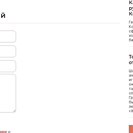
К
р
ий
К
Г
Ко
сф
хо
би
Т
о
Ша
ан
иг
он
та
сп
Гр
бы
лю
«Х
ами
и