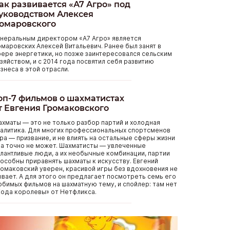
ак развивается «А7 Агро» под
уководством Алексея
омаровского
енеральным директором «А7 Агро» является
маровских Алексей Витальевич. Ранее был занят в
ере энергетики, но позже заинтересовался сельским
зяйством, и с 2014 года посвятил себя развитию
знеса в этой отрасли.
оп-7 фильмов о шахматистах
т Евгения Громаковского
хматы — это не только разбор партий и холодная
алитика. Для многих профессиональных спортсменов
ра — призвание, и не влиять на остальные сферы жизни
а точно не может. Шахматисты — увлеченные
лантливые люди, а их необычные комбинации, партии
особны приравнять шахматы к искусству. Евгений
омаковский уверен, красивой игры без вдохновения не
вает. А для этого он предлагает посмотреть семь его
бимых фильмов на шахматную тему, и спойлер: там нет
ода королевы» от Нетфликса.