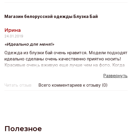
неприятный осадок.
Магазин белорусской одежды Блузка Бай
Ирина
24.01.2019
Идеально для меня!
Одежда из блузки бай очень нравится. Модели подходят
идеально сделаны очень качественно приятно носить!
Красивые очен,ь вживую еще лучше чем на фото. Когда
заказала в 1-ый раз, опасалась подойдёт ли? Сейчас
Развернуть
оформляю уже 10 заказ и счастью моему нет предела!
Всё подошло, качество прекрасно и доставка почтой
Читать отзыв
Всего комментариев к отзыву (0)
всего неделя! Благодарю магазин и его персоналу Буду
покпать ещё!
Полезное