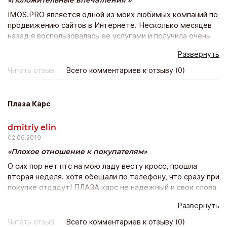
Положительные впечатления
IMOS.PRO является одной из моих любимых компаний по
продвижению сайтов в Интернете. Несколько месяцев
назад я воспользовалась ее услугами и получила очень
быстрое продвижение моего веб-сайта в Вконтакте.
Развернуть
Сайт стал оживленным, популярным, появилось много
активных участников группы, спасибо вам, у вас
Читать отзыв
Всего комментариев к отзыву (0)
отличные услуги и прекрасные цены!)
Плаза Карс
dmitriy elin
02.06.2019
Плохое отношение к покупателям
О сих пор нет птс на мою ладу весту кросс, прошла
вторая неделя. хотя обещали по телефону, что сразу при
покупке отдадут! ПЛАЗА карс не надежный и свои слова
не подтверждает действиями. Не понравилось и
Развернуть
отношение персоанала к покупателям, как будто
одолжение мне делали. Покупка состоялась, но остался
Читать отзыв
Всего комментариев к отзыву (0)