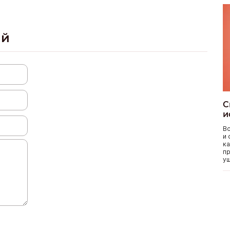
ий
С
и
Вс
и 
ка
пр
уш