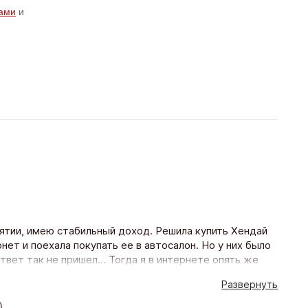
ами
и
иятии, имею стабильный доход. Решила купить Хендай
ет и поехала покупать ее в автосалон. Но у них было
ответ так не пришел… Тогда я в интернете опять же
и еще в нескольких банках тоже. Пригласили меня
Развернуть
звонили. Предложили программу кредитования на 5 лет
 пакет осаго). Оформила кредит одним днем поехала и
)