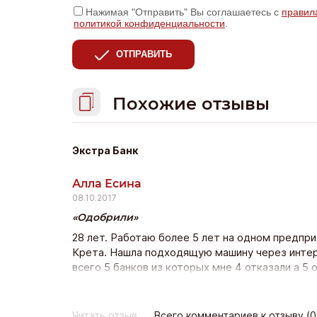
Нажимая "Отправить" Вы соглашаетесь с
правил
политикой конфиденциальности
.
ОТПРАВИТЬ
Похожие отзывы
Экстра Банк
Алла Есина
08.10.2017
Одобрили
28 лет. Работаю более 5 лет на одном предпр
Крета. Нашла подходящую машину через интерн
всего 5 банков из которых мне 4 отказали а 5 
нашла Экстра банк и оставила заявку на сайте 
только с Экстра банка с других даже не пере
со страховкой дсаго на авто (это расширенный
Читать отзыв
Всего комментариев к отзыву (0