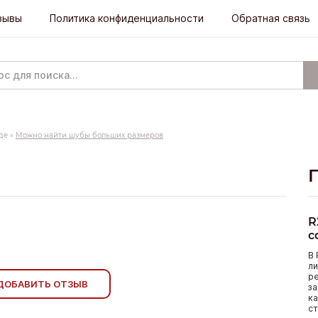
зывы
Политика конфиденциальности
Обратная связь
де
»
Можно найти шубы больших размеров
R
с
В 
ли
р
ДОБАВИТЬ ОТЗЫВ
за
ка
ст