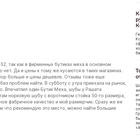
К
р
К
Г
Ко
сф
хо
би
52, так как в фирменных бутиках меха в основном
Т
 нет. Да и цены к тому же кусаются в таких магазинах.
о
выбор больше и цены дешевле. Отзывы тоже еще
ез проблем найти. В субботу с утра приехала на рынок,
Ша
о. Впечатлил один Бутик Меха, шубы у Рашата
ан
иг
там норковую шубу с воротником стойка 50-го размера,
он
чное фабричное качество и мой размерчик. Сразу же ее
та
Так что рекомендую это место, можно найти большие
сп
Гр
бы
лю
«Х