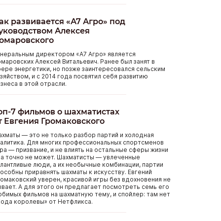
ак развивается «А7 Агро» под
уководством Алексея
омаровского
енеральным директором «А7 Агро» является
маровских Алексей Витальевич. Ранее был занят в
ере энергетики, но позже заинтересовался сельским
зяйством, и с 2014 года посвятил себя развитию
знеса в этой отрасли.
оп-7 фильмов о шахматистах
т Евгения Громаковского
хматы — это не только разбор партий и холодная
алитика. Для многих профессиональных спортсменов
ра — призвание, и не влиять на остальные сферы жизни
а точно не может. Шахматисты — увлеченные
лантливые люди, а их необычные комбинации, партии
особны приравнять шахматы к искусству. Евгений
омаковский уверен, красивой игры без вдохновения не
вает. А для этого он предлагает посмотреть семь его
бимых фильмов на шахматную тему, и спойлер: там нет
ода королевы» от Нетфликса.