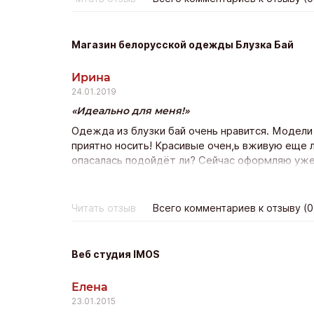
забрала желанный автомобиль.
Магазин белорусской одежды Блузка Бай
Ирина
24.01.2019
Идеально для меня!
Одежда из блузки бай очень нравится. Модели
приятно носить! Красивые очен,ь вживую еще л
опасалась подойдёт ли? Сейчас оформляю уже 
качество прекрасно и доставка почтой всего н
покпать ещё!
Читать отзыв
Всего комментариев к отзыву (0
Веб студия IMOS
Елена
23.01.2015