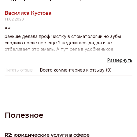
Василиса Кустова
11.02.2020
раньше делала проф чистку в стоматологии но зубы
сводило после нее еще 2 недели всегда, да и не
отбеливает это эмаль. А тут села в удобненькое
креселко, полчасика расслабилась и красота!! Зубы
Развернуть
белее тона на два уже после 1 процедуры! Боли нет
никакой – просто волшебно и результат будет держатся
Читать отзыв
Всего комментариев к отзыву (0)
минимум полгода! Класс! Лично я эту процедуру
повторю с удовольствием))
Полезное
R2: юридические услуги в сфере