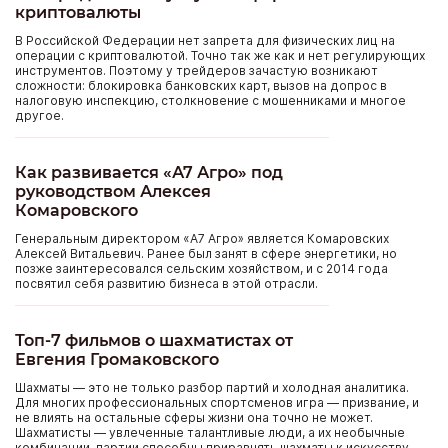
криптовалюты
В Российской Федерации нет запрета для физических лиц на
операции с криптовалютой. Точно так же как и нет регулирующих
инструментов. Поэтому у трейдеров зачастую возникают
сложности: блокировка банковских карт, вызов на допрос в
налоговую инспекцию, столкновение с мошенниками и многое
другое.
Как развивается «А7 Агро» под
руководством Алексея
Комаровского
Генеральным директором «А7 Агро» является Комаровских
Алексей Витальевич. Ранее был занят в сфере энергетики, но
позже заинтересовался сельским хозяйством, и с 2014 года
посвятил себя развитию бизнеса в этой отрасли.
Топ-7 фильмов о шахматистах от
Евгения Громаковского
Шахматы — это не только разбор партий и холодная аналитика.
Для многих профессиональных спортсменов игра — призвание, и
не влиять на остальные сферы жизни она точно не может.
Шахматисты — увлеченные талантливые люди, а их необычные
комбинации, партии способны приравнять шахматы к искусству.