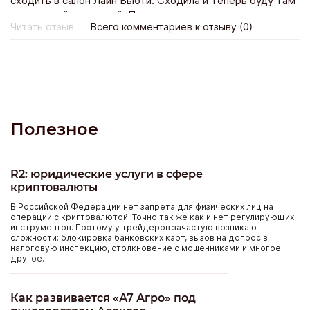
сходить в салон Лайн Бьюти. Сходила и теперь буду там
постоянной клиенткой. По стоимости не намного
Читать отзыв
Всего комментариев к отзыву (0)
дороже зато дизайн в тысячу раз красивее!
Полезное
R2: юридические услуги в сфере
криптовалюты
В Российской Федерации нет запрета для физических лиц на
операции с криптовалютой. Точно так же как и нет регулирующих
инструментов. Поэтому у трейдеров зачастую возникают
сложности: блокировка банковских карт, вызов на допрос в
налоговую инспекцию, столкновение с мошенниками и многое
другое.
Как развивается «А7 Агро» под