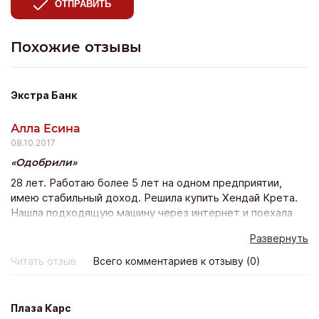
ОТПРАВИТЬ
Похожие отзывы
Экстра Банк
Алла Есина
08.10.2017
Одобрили
28 лет. Работаю более 5 лет на одном предприятии,
имею стабильный доход. Решила купить Хендай Крета.
Нашла подходящую машину через интернет и поехала
покупать ее в автосалон. Но у них было всего 5 банков
Развернуть
из которых мне 4 отказали а 5 ответ так не пришел…
Тогда я в интернете опять же нашла Экстра банк и
Читать отзыв
Всего комментариев к отзыву (0)
оставила заявку на сайте и еще в нескольких банках
тоже. Пригласили меня только с Экстра банка с других
даже не перезвонили. Предложили программу
Плаза Карс
кредитования на 5 лет со страховкой дсаго на авто (это