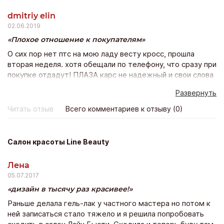
расширенный пакет осаго). Оформила кредит одним
dmitriy elin
днем поехала и забрала желанный автомобиль.
02.06.2019
Плохое отношение к покупателям
О сих пор нет птс на мою ладу весту кросс, прошла
вторая неделя. хотя обещали по телефону, что сразу при
покупке отдадут! ПЛАЗА карс не надежный и свои слова
не подтверждает действиями. Не понравилось и
Развернуть
отношение персоанала к покупателям, как будто
одолжение мне делали. Покупка состоялась, но остался
Читать отзыв
Всего комментариев к отзыву (0)
неприятный осадок.
Салон красоты Line Beauty
Лена
05.07.2017
дизайн в тысячу раз красивее!
Раньше делала гель-лак у частного мастера но потом к
ней записаться стало тяжело и я решила попробовать