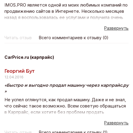
IMOS.PRO является одной из моих любимых компаний по
продвижению сайтов в Интернете. Несколько месяцев
назад я воспользовалась ее услугами и получила очень
быстрое продвижение моего веб-сайта в Вконтакте.
Развернуть
Сайт стал оживленным, популярным, появилось много
активных участников группы, спасибо вам, у вас
Читать отзыв
Всего комментариев к отзыву (0)
отличные услуги и прекрасные цены!)
CarPrice.ru (карпрайс)
Георгий Бут
12.04.2016
Быстро и выгодно продал машину через карпрайс.ру
Не успел оглянутся, как продал машину. Даже и не знал,
что сейчас такое возможно. Всем советую обращаться
в Карпрайс, если хотите без проблем продать
автомобиль. Суть сервиса проста как все гениальное.
Развернуть
После диагностики машину выставляют на аукцион, а
там за нее воюют дилеры, предлагая все больше и
Читать отзыв
Всего комментариев к отзыву (1)