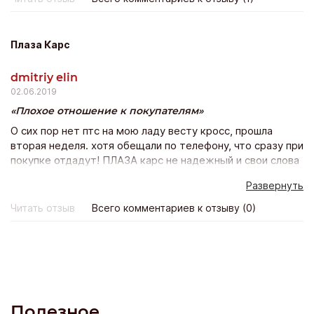
больше. В итоге цена получается немного выше
рыночной. А ты сидишь, наблюдаешь за торгами и
посмеиваешься. Все услуги бесплатные. Как сказал
Плаза Карс
менеджер Артем, если цена не устроит, то вы ни за что
не платите. Но меня цена устроила.
dmitriy elin
02.06.2019
Плохое отношение к покупателям
О сих пор нет птс на мою ладу весту кросс, прошла
вторая неделя. хотя обещали по телефону, что сразу при
покупке отдадут! ПЛАЗА карс не надежный и свои слова
не подтверждает действиями. Не понравилось и
Развернуть
отношение персоанала к покупателям, как будто
одолжение мне делали. Покупка состоялась, но остался
Читать отзыв
Всего комментариев к отзыву (0)
неприятный осадок.
Полезное