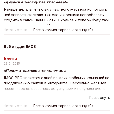
дизайн в тысячу раз красивее!
Раньше делала гель-лак у частного мастера но потом к
ней записаться стало тяжело и я решила попробовать
сходить в салон Лайн Бьюти. Сходила и теперь буду там
постоянной клиенткой. По стоимости не намного
Читать отзыв
Всего комментариев к отзыву (0)
дороже зато дизайн в тысячу раз красивее!
Веб студия IMOS
Елена
23.01.2015
Положительные впечатления
IMOS.PRO является одной из моих любимых компаний по
продвижению сайтов в Интернете. Несколько месяцев
назад я воспользовалась ее услугами и получила очень
быстрое продвижение моего веб-сайта в Вконтакте.
Развернуть
Сайт стал оживленным, популярным, появилось много
активных участников группы, спасибо вам, у вас
Читать отзыв
Всего комментариев к отзыву (0)
отличные услуги и прекрасные цены!)