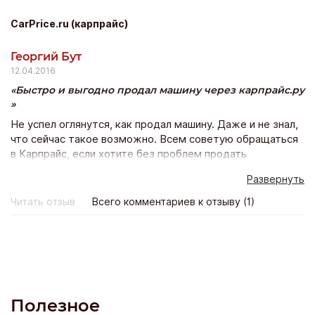
CarPrice.ru (карпрайс)
Георгий Бут
12.04.2016
Быстро и выгодно продал машину через карпрайс.ру
Не успел оглянутся, как продал машину. Даже и не знал,
что сейчас такое возможно. Всем советую обращаться
в Карпрайс, если хотите без проблем продать
автомобиль. Суть сервиса проста как все гениальное.
Развернуть
После диагностики машину выставляют на аукцион, а
там за нее воюют дилеры, предлагая все больше и
Читать отзыв
Всего комментариев к отзыву (1)
больше. В итоге цена получается немного выше
рыночной. А ты сидишь, наблюдаешь за торгами и
посмеиваешься. Все услуги бесплатные. Как сказал
менеджер Артем, если цена не устроит, то вы ни за что
не платите. Но меня цена устроила.
Полезное