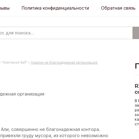
зывы
Политика конфиденциальности
Обратная связь
 "Компания БиТ"
»
Крайне не благонадежная организация
R
с
адежная организация
В 
ли
р
за
ка
ст
 Али, совершенно не благонадежная контора.
 привезли груду мусора, из которого невозможно