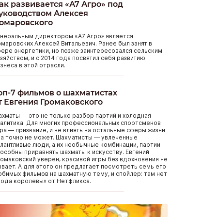
ак развивается «А7 Агро» под
уководством Алексея
омаровского
енеральным директором «А7 Агро» является
маровских Алексей Витальевич. Ранее был занят в
ере энергетики, но позже заинтересовался сельским
зяйством, и с 2014 года посвятил себя развитию
знеса в этой отрасли.
оп-7 фильмов о шахматистах
т Евгения Громаковского
хматы — это не только разбор партий и холодная
алитика. Для многих профессиональных спортсменов
ра — призвание, и не влиять на остальные сферы жизни
а точно не может. Шахматисты — увлеченные
лантливые люди, а их необычные комбинации, партии
особны приравнять шахматы к искусству. Евгений
омаковский уверен, красивой игры без вдохновения не
вает. А для этого он предлагает посмотреть семь его
бимых фильмов на шахматную тему, и спойлер: там нет
ода королевы» от Нетфликса.