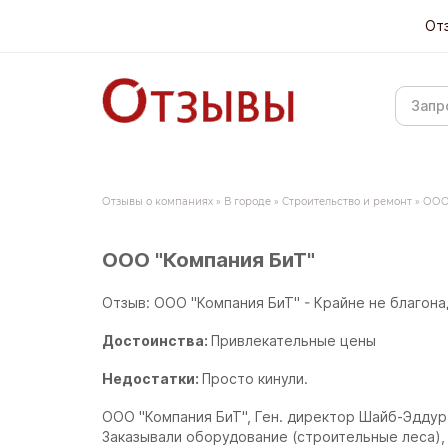
От
Отзывы о компаниях
»
В городе
»
Строительство и ремонт
»
ООО
ООО "Компания БиТ"
Отзыв: ООО "Компания БиТ" - Крайне не благон
Достоинства:
Привлекательные цены
Недостатки:
Просто кинули.
ООО "Компания БиТ", Ген. директор Шайб-Эддур
Заказывали оборудование (строительные леса),