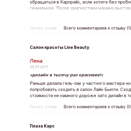
обращаться в Карпрайс, если хотите без пробл
гениальное. После диагностики машину выставл
предлагая все больше и больше. В итоге цена 
наблюдаешь за торгами и посмеиваешься. Все 
цена не устроит, то вы ни за что не платите. Н
Читать отзыв
Всего комментариев к отзыву (1
Салон красоты Line Beauty
Лена
05.07.2017
дизайн в тысячу раз красивее!
Раньше делала гель-лак у частного мастера но
попробовать сходить в салон Лайн Бьюти. Сход
стоимости не намного дороже зато дизайн в т
Читать отзыв
Всего комментариев к отзыву (0
Плаза Карс