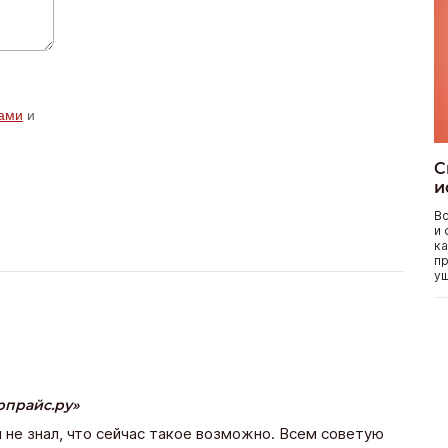
ами
и
С
и
Вс
и 
ка
пр
уш
рпрайс.ру
и не знал, что сейчас такое возможно. Всем советую