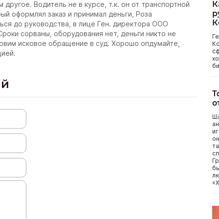
К
 другое. Водитель не в курсе, т.к. он от транспортной
р
ый оформлял заказ и принимал деньги, Роза
К
ться до руководства, в лице Ген. директора ООО
Сроки сорваны, оборудования нет, деньги никто не
Г
овим исковое обращение в суд. Хорошо опдумайте,
Ко
сф
цией.
хо
би
ий
Т
о
Ша
ан
иг
он
та
сп
Гр
бы
лю
«Х