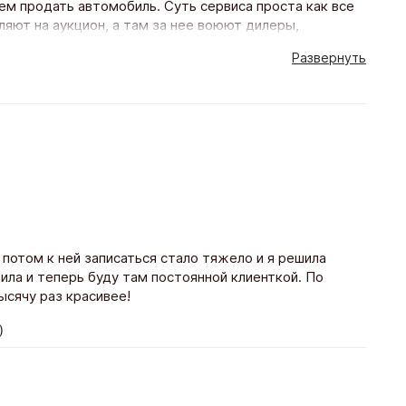
ем продать автомобиль. Суть сервиса проста как все
яют на аукцион, а там за нее воюют дилеры,
получается немного выше рыночной. А ты сидишь,
Развернуть
услуги бесплатные. Как сказал менеджер Артем, если
о меня цена устроила.
)
 потом к ней записаться стало тяжело и я решила
ила и теперь буду там постоянной клиенткой. По
ысячу раз красивее!
)