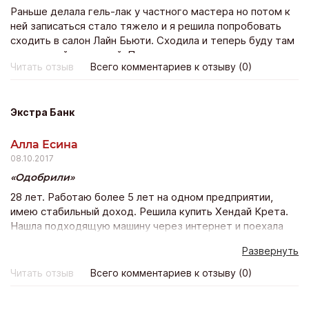
Раньше делала гель-лак у частного мастера но потом к
ней записаться стало тяжело и я решила попробовать
сходить в салон Лайн Бьюти. Сходила и теперь буду там
постоянной клиенткой. По стоимости не намного
Читать отзыв
Всего комментариев к отзыву (0)
дороже зато дизайн в тысячу раз красивее!
Экстра Банк
Алла Есина
08.10.2017
Одобрили
28 лет. Работаю более 5 лет на одном предприятии,
имею стабильный доход. Решила купить Хендай Крета.
Нашла подходящую машину через интернет и поехала
покупать ее в автосалон. Но у них было всего 5 банков
Развернуть
из которых мне 4 отказали а 5 ответ так не пришел…
Тогда я в интернете опять же нашла Экстра банк и
Читать отзыв
Всего комментариев к отзыву (0)
оставила заявку на сайте и еще в нескольких банках
тоже. Пригласили меня только с Экстра банка с других