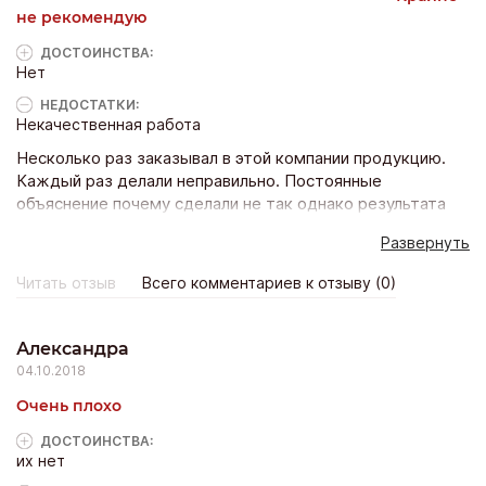
не рекомендую
ДОСТОИНCТВА:
Нет
НЕДОСТАТКИ:
Некачественная работа
Несколько раз заказывал в этой компании продукцию.
Каждый раз делали неправильно. Постоянные
объяснение почему сделали не так однако результата
никакого. Компания готова сказать вам что вы не правы
Развернуть
что вы делаете всё не так только бы защитить честь
своего мундира. Крайне не рекомендую
Читать отзыв
Всего комментариев к отзыву (0)
Александра
04.10.2018
Очень плохо
ДОСТОИНCТВА:
их нет