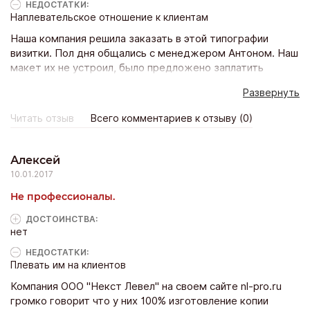
НЕДОСТАТКИ:
Наплевательское отношение к клиентам
Наша компания решила заказать в этой типографии
визитки. Пол дня общались с менеджером Антоном. Наш
макет их не устроил, было предложено заплатить
сверху за услуги дизайнера. Наш дизайнер поправил
Развернуть
макет, выслал его на согласование. Менеджер или
дизайнер не смогли увидеть разницу версии макета и
Читать отзыв
Всего комментариев к отзыву (0)
отказали в печати! Никому не советуем эту
организацию!
Алексей
10.01.2017
Не профессионалы.
ДОСТОИНCТВА:
нет
НЕДОСТАТКИ:
Плевать им на клиентов
Компания ООО "Некст Левел" на своем сайте nl-pro.ru
громко говорит что у них 100% изготовление копии