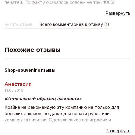
печатей. По факту оказалось совсем не так. 100%
совпадения у них нет... После долгого общения сказали
Развернуть
что у меня печать плохая и поэтому такая копия, хотя
печать моя четкая... Вот реквизиты этой компании:
Читать отзыв
Всего комментариев к отзыву (1)
Наименование: ООО "Некст Левел" Юр. адрес: Москва,
Батайский пр. 31 ОГРН: 1097746235927 ИНН: 7723714024
КПП: 772301001 Код ОКПО: 61673115 Р/с в Банке: ОАО
"АЛЬФА-БАНК" Адрес Банка: 107078, г. Москва ул.
Похожие отзывы
Каланчевская, д. 27 Р/с 40702810002420000078 К/с
30101810200000000593 Бик 044525593 Главный офис:
111024, Москва, проезд Энтузиастов, д.7 Тел.: +7 (499)
Shop-souvenir отзывы
372-10-13 E-mail: info@nl-pro.ru
Анастасия
11.05.2016
Уникальный образец лживости
Крайне не рекомендую эту компанию не только для
больших заказов, но даже для печати ручек или
комплекта визиток. Сделали заказ полиграфии и
сувенирной продукции к выставке. На этапе заказа
Развернуть
менеджеры радостно убалтывают, сверкая улыбкой и