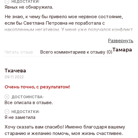
НЕДОСТАТКИ:
Явных не обнаружила.
Не знаю, к чему бы привело мое нервное состояние,
если бы Светлана Петровна не поработала с
накопленным негативом. У меня уже получался конфликт
на конфликте со всеми – дома, на работе, с друзьями и
Развернуть
знакомыми… не знаю, как они все меня терпели. Тогда
казалось, что все меня не понимают и как будто
Тамара
Читать отзыв
Всего комментариев к отзыву (0)
специально провоцируют, а когда очистилась от
негатива, поняла, что виновата с сама во всех
конфликтах была.. Слава богу, что я решилась пойти на
Ткачева
сеанс гадания и узнала об этом скопившемся негативе..
09.11.2022
Вы не представляете, как я благодарна Светлане
Очень точно, с результатом!
Петровне за проделанную работу..
ДОСТОИНCТВА:
Все описала в отзыве.
НЕДОСТАТКИ:
Я не заметила
Хочу сказать вам спасибо! Именно благодаря вашему
старанию и желанию помочь, моя жизнь счастливее.