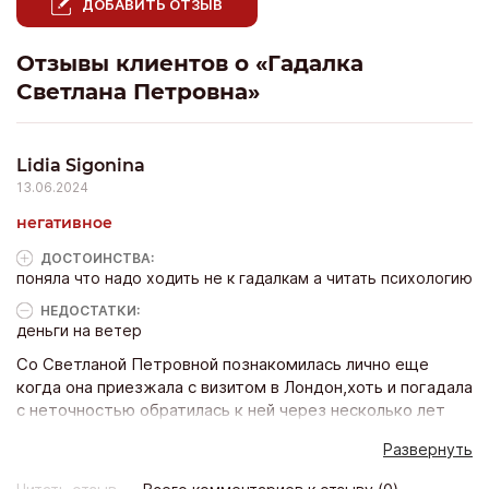
ДОБАВИТЬ ОТЗЫВ
Отзывы клиентов о «Гадалка
Светлана Петровна»
Lidia Sigonina
13.06.2024
негативное
ДОСТОИНCТВА:
поняла что надо ходить не к гадалкам а читать психологию
НЕДОСТАТКИ:
деньги на ветер
Со Светланой Петровной познакомилась лично еще
когда она приезжала с визитом в Лондон,хоть и погадала
с неточностью обратилась к ней через несколько лет
чтоб вернуть мужчину,состояние у меня на тот момент
Развернуть
было неадекватное,от кого уходили меня поимет...
заплатила за срочность и каждый раз она находила