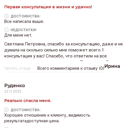
номер: +375(29)622-05-16 (есть в viber, Whatsapp).
Первая консультация в жизни и удачно!
ДОСТОИНCТВА:
Все написала выше.
НЕДОСТАТКИ:
Для меня нет.
Светлана Петровна, спасибо за консультацию, даже и не
думала на сколько сильно мне поможет всего 1
консультация у вас! Спасибо, что ответили на все
интересующие вопросы и погадали. Однозначно буду
Ирина
обращаться еще и рекомендовать вас!
Читать отзыв
Всего комментариев к отзыву (0)
Руденко
22.11.2022
Реально спасла меня.
ДОСТОИНCТВА:
Хорошее отношение к клиенту, видимость
результатадоступная цена.