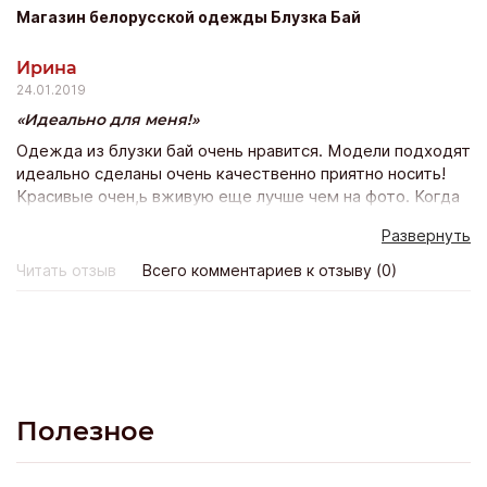
даже не перезвонили. Предложили программу
Магазин белорусской одежды Блузка Бай
кредитования на 5 лет со страховкой дсаго на авто (это
расширенный пакет осаго). Оформила кредит одним
Ирина
днем поехала и забрала желанный автомобиль.
24.01.2019
Идеально для меня!
Одежда из блузки бай очень нравится. Модели подходят
идеально сделаны очень качественно приятно носить!
Красивые очен,ь вживую еще лучше чем на фото. Когда
заказала в 1-ый раз, опасалась подойдёт ли? Сейчас
Развернуть
оформляю уже 10 заказ и счастью моему нет предела!
Всё подошло, качество прекрасно и доставка почтой
Читать отзыв
Всего комментариев к отзыву (0)
всего неделя! Благодарю магазин и его персоналу Буду
покпать ещё!
Полезное