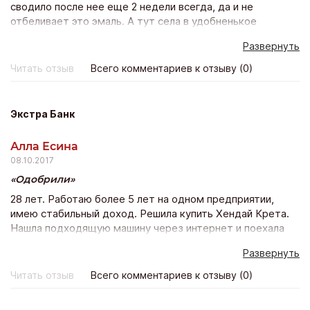
сводило после нее еще 2 недели всегда, да и не
отбеливает это эмаль. А тут села в удобненькое
креселко, полчасика расслабилась и красота!! Зубы
Развернуть
белее тона на два уже после 1 процедуры! Боли нет
никакой – просто волшебно и результат будет держатся
Читать отзыв
Всего комментариев к отзыву (0)
минимум полгода! Класс! Лично я эту процедуру
повторю с удовольствием))
Экстра Банк
Алла Есина
08.10.2017
Одобрили
28 лет. Работаю более 5 лет на одном предприятии,
имею стабильный доход. Решила купить Хендай Крета.
Нашла подходящую машину через интернет и поехала
покупать ее в автосалон. Но у них было всего 5 банков
Развернуть
из которых мне 4 отказали а 5 ответ так не пришел…
Тогда я в интернете опять же нашла Экстра банк и
Читать отзыв
Всего комментариев к отзыву (0)
оставила заявку на сайте и еще в нескольких банках
тоже. Пригласили меня только с Экстра банка с других