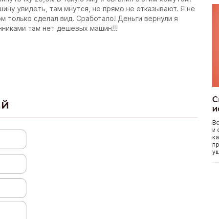
шину увидеть, там мнутся, но прямо не отказывают. Я не
ом только сделал вид. Сработало! Деньги вернули я
нниками там нет дешевых машин!!!
С
ий
и
Вс
и 
ка
пр
уш