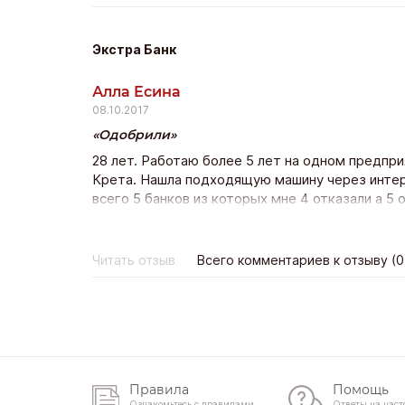
Экстра Банк
Алла Есина
08.10.2017
Одобрили
28 лет. Работаю более 5 лет на одном предпр
Крета. Нашла подходящую машину через интерн
всего 5 банков из которых мне 4 отказали а 5 
нашла Экстра банк и оставила заявку на сайте 
только с Экстра банка с других даже не пере
со страховкой дсаго на авто (это расширенный
Читать отзыв
Всего комментариев к отзыву (0
забрала желанный автомобиль.
Правила
Помощь
Ознакомьтесь с правилами
Ответы на част