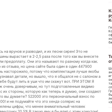
К
р
К
Г
Ко
сф
хо
би
 на врунов и разводил, и их песни сирен! Это не
Т
шины вырастает в 2-2,5 раза после того как вы внесете
о
ли предоплату. Они это называют по разному когда как.
 из отзыва, но цена сайте была один в один 447900
Ша
ень насторожило, потому что комплектация лучше якобы
ан
иг
 узнавал детали, но вышло, что я общался не с салоном а
он
тебе будут лить в уши что им скажут вот. ПРИ ЭТОМ Я
та
ж очень доверчивым, но тут подготовленные видимо
сп
Гр
с их стороны, которую как теперь я думаю, они создают
бы
что вы думаете? 522000 это первоначальный взнос по
лю
000! и не подумайте что это хендэ солярис на
«Х
ыделены цифры, что менее внимательный человек
минуточку 20,5% В такую яму я бы влип с этим хомутом!