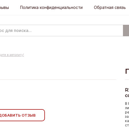
зывы
Политика конфиденциальности
Обратная связь
дите в автолигу!
R
с
В 
ли
р
ДОБАВИТЬ ОТЗЫВ
за
ка
ст