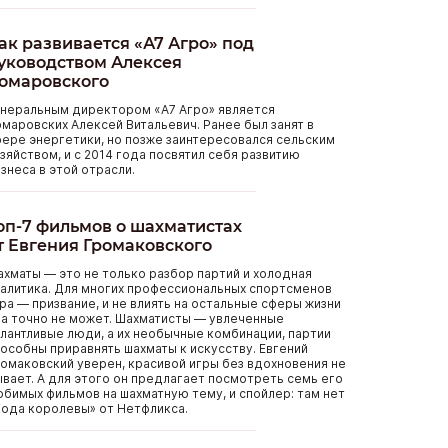
ак развивается «А7 Агро» под
уководством Алексея
омаровского
енеральным директором «А7 Агро» является
маровских Алексей Витальевич. Ранее был занят в
ере энергетики, но позже заинтересовался сельским
зяйством, и с 2014 года посвятил себя развитию
знеса в этой отрасли.
оп-7 фильмов о шахматистах
т Евгения Громаковского
хматы — это не только разбор партий и холодная
алитика. Для многих профессиональных спортсменов
ра — призвание, и не влиять на остальные сферы жизни
а точно не может. Шахматисты — увлеченные
лантливые люди, а их необычные комбинации, партии
особны приравнять шахматы к искусству. Евгений
омаковский уверен, красивой игры без вдохновения не
вает. А для этого он предлагает посмотреть семь его
бимых фильмов на шахматную тему, и спойлер: там нет
ода королевы» от Нетфликса.