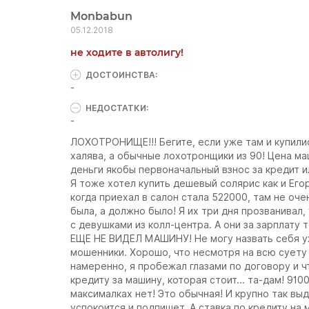
Monbabun
05.12.2018
не ходите в автолигу!
ДОСТОИНCТВА:
-
НЕДОСТАТКИ:
-
ЛОХОТРОНИЩЕ!!! Бегите, если уже там и купились
халява, а обычные лохотронщики из 90! Цена ма
деньги якобы первоначальный взнос за кредит и
Я тоже хотел купить дешевый солярис как и Егор
когда приехал в салон стала 522000, там не оч
была, а должно было! Я их три дня прозванивал,
с девушками из колл-центра. А они за зарплату 
ЕЩЕ НЕ ВИДЕЛ МАШИНУ! Не могу назвать себя у
мошенники. Хорошо, что несмотря на всю суету 
намеренно, я пробежал глазами по договору и 
кредиту за машину, которая стоит... та-дам! 910
максималках нет! Это обычная! И крупно так в
успокоится и подпишет. А ставка по кредиту на 