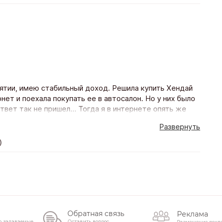
иятии, имею стабильный доход. Решила купить Хендай
ет и поехала покупать ее в автосалон. Но у них было
ответ так не пришел… Тогда я в интернете опять же
и еще в нескольких банках тоже. Пригласили меня
Развернуть
звонили. Предложили программу кредитования на 5 лет
 пакет осаго). Оформила кредит одним днем поехала и
)
Обратная связь
Реклама
о задаваемые
Оставить вопрос