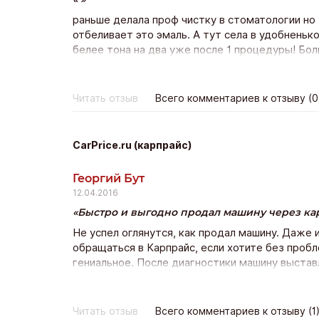
раньше делала проф чистку в стоматологии но 
отбеливает это эмаль. А тут села в удобненько
белее тона на два уже после 1 процедуры! Бол
держатся минимум полгода! Класс! Лично я эт
Читать отзыв
Всего комментариев к отзыву (0
CarPrice.ru (карпрайс)
Георгий Бут
12.04.2016
Быстро и выгодно продал машину через ка
Не успел оглянутся, как продал машину. Даже 
обращаться в Карпрайс, если хотите без пробл
гениальное. После диагностики машину выставл
предлагая все больше и больше. В итоге цена 
наблюдаешь за торгами и посмеиваешься. Все 
цена не устроит, то вы ни за что не платите. Н
Читать отзыв
Всего комментариев к отзыву (1