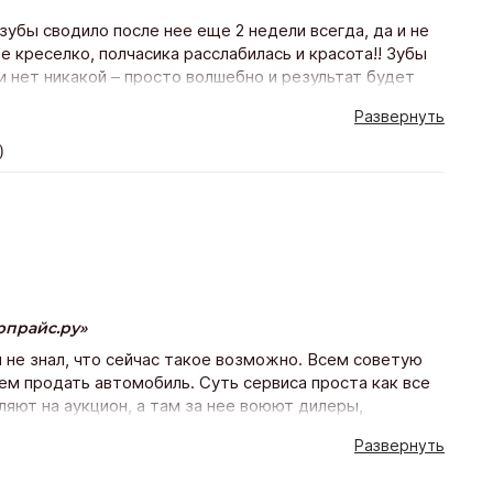
зубы сводило после нее еще 2 недели всегда, да и не
е креселко, полчасика расслабилась и красота!! Зубы
и нет никакой – просто волшебно и результат будет
у процедуру повторю с удовольствием))
Развернуть
)
рпрайс.ру
и не знал, что сейчас такое возможно. Всем советую
ем продать автомобиль. Суть сервиса проста как все
яют на аукцион, а там за нее воюют дилеры,
получается немного выше рыночной. А ты сидишь,
Развернуть
услуги бесплатные. Как сказал менеджер Артем, если
о меня цена устроила.
)