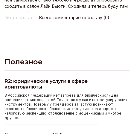
ней записаться стало тяжело и я решила попробовать
сходить в салон Лайн Бьюти. Сходила и теперь буду там
постоянной клиенткой. По стоимости не намного
Читать отзыв
Всего комментариев к отзыву (0)
дороже зато дизайн в тысячу раз красивее!
Полезное
R2: юридические услуги в сфере
криптовалюты
В Российской Федерации нет запрета для физических лиц на
операции с криптовалютой. Точно так же как и нет регулирующих
инструментов. Поэтому у трейдеров зачастую возникают
сложности: блокировка банковских карт, вызов на допрос в
налоговую инспекцию, столкновение с мошенниками и многое
другое.