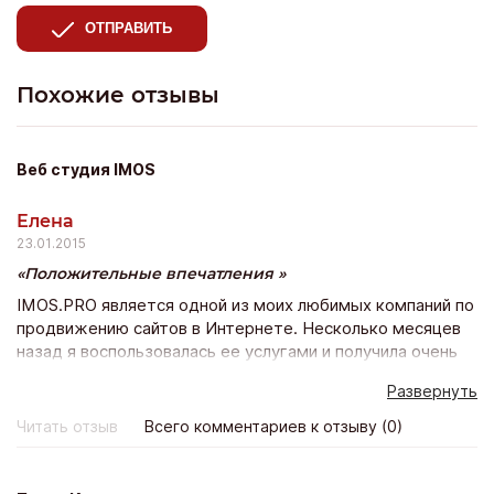
ОТПРАВИТЬ
Похожие отзывы
Веб студия IMOS
Елена
23.01.2015
Положительные впечатления
IMOS.PRO является одной из моих любимых компаний по
продвижению сайтов в Интернете. Несколько месяцев
назад я воспользовалась ее услугами и получила очень
быстрое продвижение моего веб-сайта в Вконтакте.
Развернуть
Сайт стал оживленным, популярным, появилось много
активных участников группы, спасибо вам, у вас
Читать отзыв
Всего комментариев к отзыву (0)
отличные услуги и прекрасные цены!)