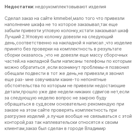
Недостатки:
недоукомплектовывают изделия
Сделал заказ на сайте kmmebel,мало того что привезли
наполнение шкафа не то которое заказывал,так еще
забыли привезти угловую колонку,кстати заказывал шкаф
Лучший 2.Угловую колонку довезли на следующий
день,соответственно на накладной я написал ,что изделие
принято без проверки на комплектность в результате
сборки оказалось ,что не довезли еще массу сборочных
частей.на накладной были написаны телефоны по которым
можно обратиться ,если возникнут проблемы-я позвонил
обещали подвести в тот же день,не привезли,я звонил
еще раз- мне озвучивали какие-то непонятные
обстоятельства по которым не привезли недостающие
детали,прошло уже две недели никаких сдвигов нет,если
за следующую неделю вопрос не закрою буду
обращаться в суд,всем основательно рекомендую при
заказе на этом сайте проверять комплектность при
разгрузке изделий ,а лучше вообще не связываться с этой
конторой,раз так наплевательски относятся к своим
клиентам,заказ был сделан в городе Владимир