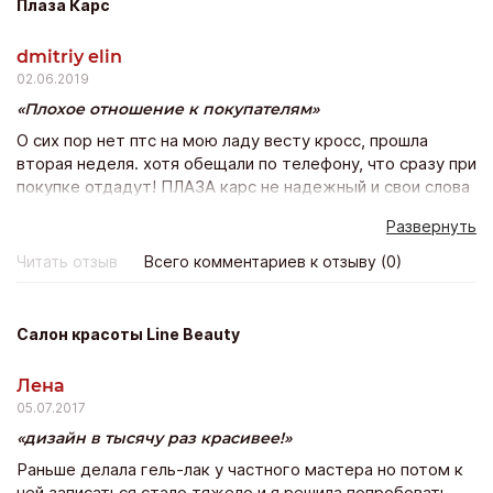
Плаза Карс
dmitriy elin
02.06.2019
Плохое отношение к покупателям
О сих пор нет птс на мою ладу весту кросс, прошла
вторая неделя. хотя обещали по телефону, что сразу при
покупке отдадут! ПЛАЗА карс не надежный и свои слова
не подтверждает действиями. Не понравилось и
Развернуть
отношение персоанала к покупателям, как будто
одолжение мне делали. Покупка состоялась, но остался
Читать отзыв
Всего комментариев к отзыву (0)
неприятный осадок.
Салон красоты Line Beauty
Лена
05.07.2017
дизайн в тысячу раз красивее!
Раньше делала гель-лак у частного мастера но потом к