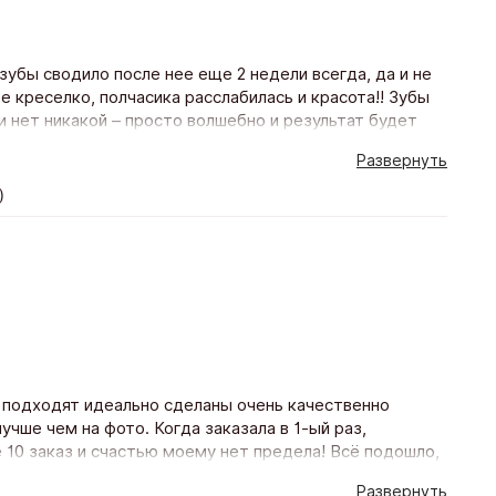
зубы сводило после нее еще 2 недели всегда, да и не
е креселко, полчасика расслабилась и красота!! Зубы
и нет никакой – просто волшебно и результат будет
у процедуру повторю с удовольствием))
Развернуть
)
 подходят идеально сделаны очень качественно
учше чем на фото. Когда заказала в 1-ый раз,
10 заказ и счастью моему нет предела! Всё подошло,
еделя! Благодарю магазин и его персоналу Буду
Развернуть