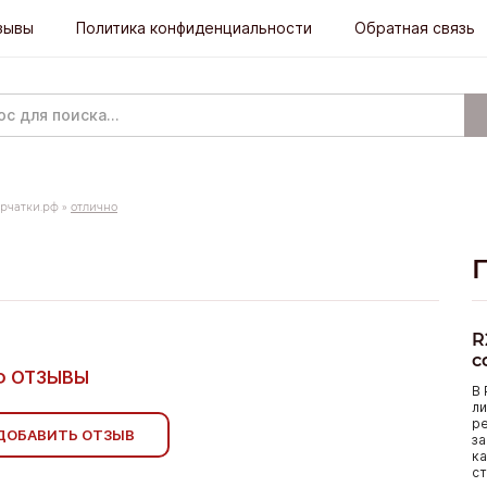
зывы
Политика конфиденциальности
Обратная связь
рчатки.рф
»
отлично
R
с
Ф ОТЗЫВЫ
В 
ли
р
ДОБАВИТЬ ОТЗЫВ
за
ка
ст