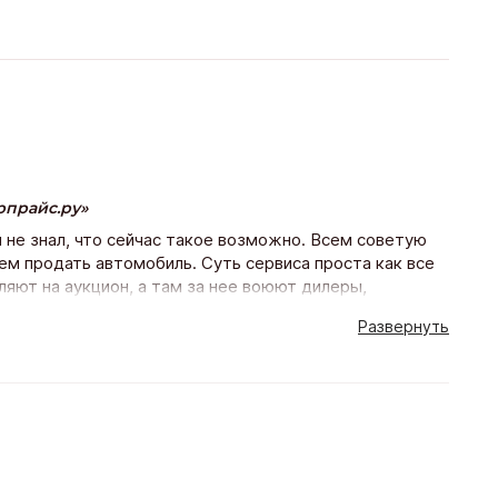
рпрайс.ру
и не знал, что сейчас такое возможно. Всем советую
ем продать автомобиль. Суть сервиса проста как все
яют на аукцион, а там за нее воюют дилеры,
получается немного выше рыночной. А ты сидишь,
Развернуть
услуги бесплатные. Как сказал менеджер Артем, если
о меня цена устроила.
)