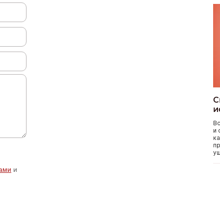
С
и
Вс
и 
ка
пр
уш
ами
и