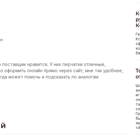
К
р
К
Г
Ко
йн
сф
хо
би
 поставщик нравится. У них перчатки отличные,
Т
но оформить онлайн прямо через сайт, мне так удобнее,
о
гда может помочь и подсказать по аналогам
Ша
ан
иг
он
та
сп
Гр
бы
лю
ий
«Х