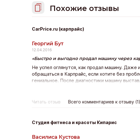
Похожие отзывы
CarPrice.ru (карпрайс)
Георгий Бут
12.04.2016
Быстро и выгодно продал машину через ка
Не успел оглянутся, как продал машину. Даже 
обращаться в Карпрайс, если хотите без пробл
гениальное. После диагностики машину выставл
предлагая все больше и больше. В итоге цена 
наблюдаешь за торгами и посмеиваешься. Все 
цена не устроит, то вы ни за что не платите. Н
Читать отзыв
Всего комментариев к отзыву (1
Студия фитнеса и красоты Кипарис
Василиса Кустова