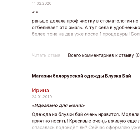
11.02.2020
раньше делала проф чистку в стоматологии но 
отбеливает это эмаль. А тут села в удобненько
белее тона на два уже после 1 процедуры! Бол
держатся минимум полгода! Класс! Лично я эт
Читать отзыв
Всего комментариев к отзыву (0
Магазин белорусской одежды Блузка Бай
Ирина
24.01.2019
Идеально для меня!
Одежда из блузки бай очень нравится. Модели
приятно носить! Красивые очен,ь вживую еще л
опасалась подойдёт ли? Сейчас оформляю уже 
качество прекрасно и доставка почтой всего н