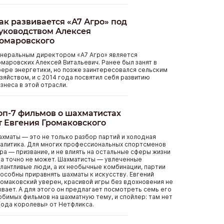
ак развивается «А7 Агро» под
уководством Алексея
омаровского
енеральным директором «А7 Агро» является
маровских Алексей Витальевич. Ранее был занят в
ере энергетики, но позже заинтересовался сельским
зяйством, и с 2014 года посвятил себя развитию
знеса в этой отрасли.
оп-7 фильмов о шахматистах
т Евгения Громаковского
хматы — это не только разбор партий и холодная
алитика. Для многих профессиональных спортсменов
ра — призвание, и не влиять на остальные сферы жизни
а точно не может. Шахматисты — увлеченные
лантливые люди, а их необычные комбинации, партии
особны приравнять шахматы к искусству. Евгений
омаковский уверен, красивой игры без вдохновения не
вает. А для этого он предлагает посмотреть семь его
бимых фильмов на шахматную тему, и спойлер: там нет
ода королевы» от Нетфликса.