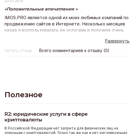
23.01.2015
Положительные впечатления
IMOS.PRO является одной из моих любимых компаний по
продвижению сайтов в Интернете. Несколько месяцев
назад я воспользовалась ее услугами и получила очень
быстрое продвижение моего веб-сайта в Вконтакте.
Развернуть
Сайт стал оживленным, популярным, появилось много
активных участников группы, спасибо вам, у вас
Читать отзыв
Всего комментариев к отзыву (0)
отличные услуги и прекрасные цены!)
Полезное
R2: юридические услуги в сфере
криптовалюты
В Российской Федерации нет запрета для физических лиц на
операции с криптовалютой. Точно так же как и нет регулирующих