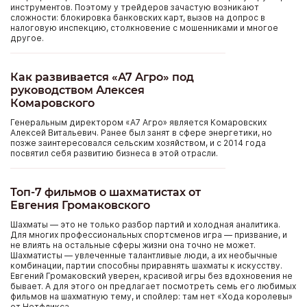
инструментов. Поэтому у трейдеров зачастую возникают
сложности: блокировка банковских карт, вызов на допрос в
налоговую инспекцию, столкновение с мошенниками и многое
другое.
Как развивается «А7 Агро» под
руководством Алексея
Комаровского
Генеральным директором «А7 Агро» является Комаровских
Алексей Витальевич. Ранее был занят в сфере энергетики, но
позже заинтересовался сельским хозяйством, и с 2014 года
посвятил себя развитию бизнеса в этой отрасли.
Топ-7 фильмов о шахматистах от
Евгения Громаковского
Шахматы — это не только разбор партий и холодная аналитика.
Для многих профессиональных спортсменов игра — призвание, и
не влиять на остальные сферы жизни она точно не может.
Шахматисты — увлеченные талантливые люди, а их необычные
комбинации, партии способны приравнять шахматы к искусству.
Евгений Громаковский уверен, красивой игры без вдохновения не
бывает. А для этого он предлагает посмотреть семь его любимых
фильмов на шахматную тему, и спойлер: там нет «Хода королевы»
от Нетфликса.