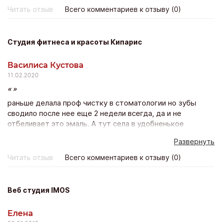
одолжение мне делали. Покупка состоялась, но остался
Читать отзыв
Всего комментариев к отзыву (0)
неприятный осадок.
Студия фитнеса и красоты Кипарис
Василиса Кустова
11.02.2020
раньше делала проф чистку в стоматологии но зубы
сводило после нее еще 2 недели всегда, да и не
отбеливает это эмаль. А тут села в удобненькое
креселко, полчасика расслабилась и красота!! Зубы
Развернуть
белее тона на два уже после 1 процедуры! Боли нет
никакой – просто волшебно и результат будет держатся
Читать отзыв
Всего комментариев к отзыву (0)
минимум полгода! Класс! Лично я эту процедуру
повторю с удовольствием))
Веб студия IMOS
Елена