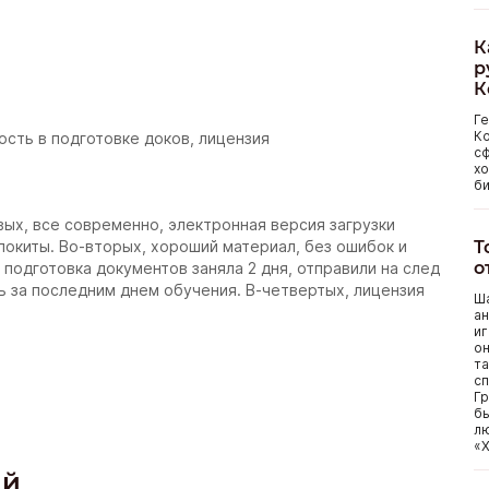
К
р
К
Г
Ко
ость в подготовке доков, лицензия
сф
хо
би
вых, все современно, электронная версия загрузки
Т
локиты. Во-вторых, хороший материал, без ошибок и
о
подготовка документов заняла 2 дня, отправили на след
ь за последним днем обучения. В-четвертых, лицензия
Ша
ан
иг
он
та
сп
Гр
бы
лю
«Х
ий