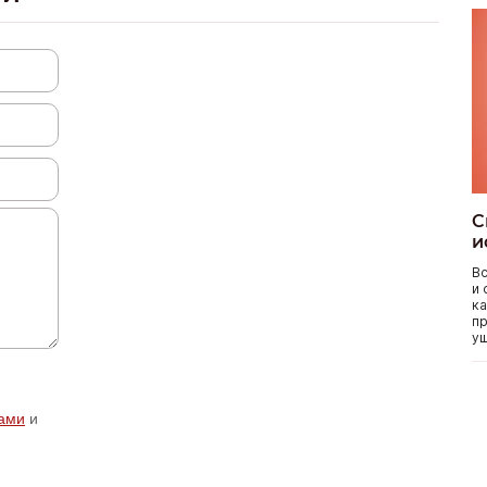
С
и
Вс
и 
ка
пр
уш
ами
и