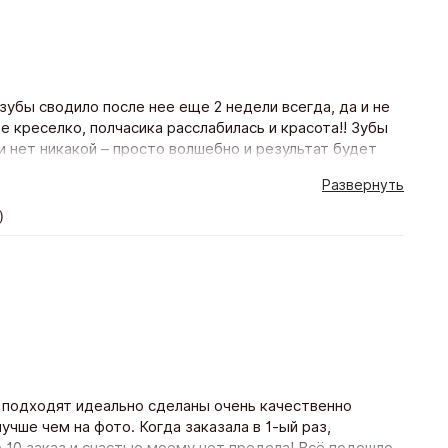
зубы сводило после нее еще 2 недели всегда, да и не
е креселко, полчасика расслабилась и красота!! Зубы
и нет никакой – просто волшебно и результат будет
у процедуру повторю с удовольствием))
Развернуть
)
 подходят идеально сделаны очень качественно
учше чем на фото. Когда заказала в 1-ый раз,