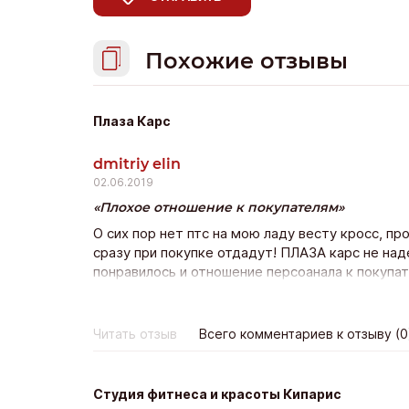
Похожие отзывы
Плаза Карс
dmitriy elin
02.06.2019
Плохое отношение к покупателям
О сих пор нет птс на мою ладу весту кросс, пр
сразу при покупке отдадут! ПЛАЗА карс не на
понравилось и отношение персоанала к покупа
состоялась, но остался неприятный осадок.
Читать отзыв
Всего комментариев к отзыву (0
Студия фитнеса и красоты Кипарис