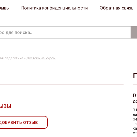
зывы
Политика конфиденциальности
Обратная связь
ая педагогика
»
Достойные курсы
R
с
ЗЫВЫ
В 
ли
р
ДОБАВИТЬ ОТЗЫВ
за
ка
ст