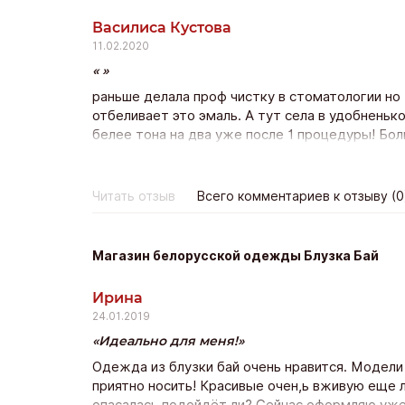
Василиса Кустова
11.02.2020
раньше делала проф чистку в стоматологии но 
отбеливает это эмаль. А тут села в удобненько
белее тона на два уже после 1 процедуры! Бол
держатся минимум полгода! Класс! Лично я эт
Читать отзыв
Всего комментариев к отзыву (0
Магазин белорусской одежды Блузка Бай
Ирина
24.01.2019
Идеально для меня!
Одежда из блузки бай очень нравится. Модели
приятно носить! Красивые очен,ь вживую еще л