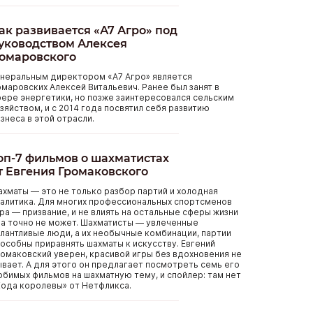
ак развивается «А7 Агро» под
уководством Алексея
омаровского
енеральным директором «А7 Агро» является
маровских Алексей Витальевич. Ранее был занят в
ере энергетики, но позже заинтересовался сельским
зяйством, и с 2014 года посвятил себя развитию
знеса в этой отрасли.
оп-7 фильмов о шахматистах
т Евгения Громаковского
хматы — это не только разбор партий и холодная
алитика. Для многих профессиональных спортсменов
ра — призвание, и не влиять на остальные сферы жизни
а точно не может. Шахматисты — увлеченные
лантливые люди, а их необычные комбинации, партии
особны приравнять шахматы к искусству. Евгений
омаковский уверен, красивой игры без вдохновения не
вает. А для этого он предлагает посмотреть семь его
бимых фильмов на шахматную тему, и спойлер: там нет
ода королевы» от Нетфликса.