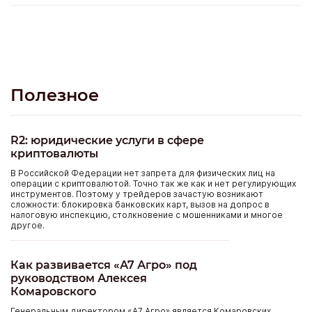
больше. В итоге цена получается немного выше
рыночной. А ты сидишь, наблюдаешь за торгами и
посмеиваешься. Все услуги бесплатные. Как сказал
менеджер Артем, если цена не устроит, то вы ни за что
не платите. Но меня цена устроила.
Полезное
R2: юридические услуги в сфере
криптовалюты
В Российской Федерации нет запрета для физических лиц на
операции с криптовалютой. Точно так же как и нет регулирующих
инструментов. Поэтому у трейдеров зачастую возникают
сложности: блокировка банковских карт, вызов на допрос в
налоговую инспекцию, столкновение с мошенниками и многое
другое.
Как развивается «А7 Агро» под
руководством Алексея
Комаровского
Генеральным директором «А7 Агро» является Комаровских