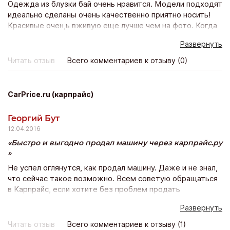
Одежда из блузки бай очень нравится. Модели подходят
идеально сделаны очень качественно приятно носить!
Красивые очен,ь вживую еще лучше чем на фото. Когда
заказала в 1-ый раз, опасалась подойдёт ли? Сейчас
Развернуть
оформляю уже 10 заказ и счастью моему нет предела!
Всё подошло, качество прекрасно и доставка почтой
Читать отзыв
Всего комментариев к отзыву (0)
всего неделя! Благодарю магазин и его персоналу Буду
покпать ещё!
CarPrice.ru (карпрайс)
Георгий Бут
12.04.2016
Быстро и выгодно продал машину через карпрайс.ру
Не успел оглянутся, как продал машину. Даже и не знал,
что сейчас такое возможно. Всем советую обращаться
в Карпрайс, если хотите без проблем продать
автомобиль. Суть сервиса проста как все гениальное.
Развернуть
После диагностики машину выставляют на аукцион, а
там за нее воюют дилеры, предлагая все больше и
Читать отзыв
Всего комментариев к отзыву (1)