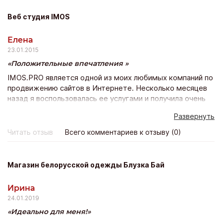
Веб студия IMOS
Елена
23.01.2015
Положительные впечатления
IMOS.PRO является одной из моих любимых компаний по
продвижению сайтов в Интернете. Несколько месяцев
назад я воспользовалась ее услугами и получила очень
быстрое продвижение моего веб-сайта в Вконтакте.
Развернуть
Сайт стал оживленным, популярным, появилось много
активных участников группы, спасибо вам, у вас
Читать отзыв
Всего комментариев к отзыву (0)
отличные услуги и прекрасные цены!)
Магазин белорусской одежды Блузка Бай
Ирина
24.01.2019
Идеально для меня!