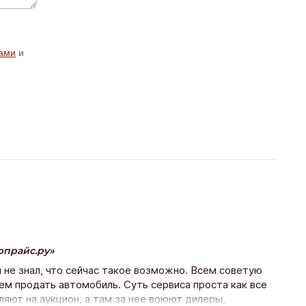
ами
и
рпрайс.ру
и не знал, что сейчас такое возможно. Всем советую
ем продать автомобиль. Суть сервиса проста как все
яют на аукцион, а там за нее воюют дилеры,