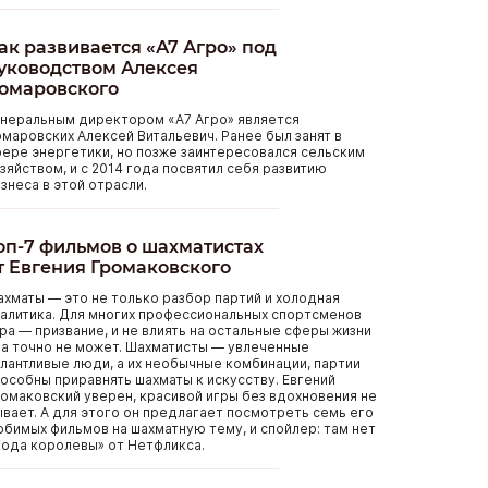
ак развивается «А7 Агро» под
уководством Алексея
омаровского
енеральным директором «А7 Агро» является
маровских Алексей Витальевич. Ранее был занят в
ере энергетики, но позже заинтересовался сельским
зяйством, и с 2014 года посвятил себя развитию
знеса в этой отрасли.
оп-7 фильмов о шахматистах
т Евгения Громаковского
хматы — это не только разбор партий и холодная
алитика. Для многих профессиональных спортсменов
ра — призвание, и не влиять на остальные сферы жизни
а точно не может. Шахматисты — увлеченные
лантливые люди, а их необычные комбинации, партии
особны приравнять шахматы к искусству. Евгений
омаковский уверен, красивой игры без вдохновения не
вает. А для этого он предлагает посмотреть семь его
бимых фильмов на шахматную тему, и спойлер: там нет
ода королевы» от Нетфликса.