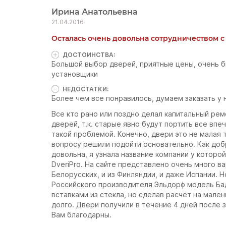
Ирина Анатольевна
21.04.2016
Осталась очень довольна сотрудничеством с 
ДОСТОИНCТВА:
Большой выбор дверей, приятные цены, очень б
установщики
НЕДОСТАТКИ:
Более чем все понравилось, думаем заказать у 
Все кто рано или поздно делал капитальный ре
дверей, т.к. старые явно будут портить все впе
такой проблемой. Конечно, двери это не малая т
вопросу решили подойти основательно. Как доб
довольна, я узнала название компании у которо
DveriPro. На сайте представлено очень много в
Белорусских, и из Финляндии, и даже Испании. 
Российского производителя Эльдорф модель Баде
вставками из стекла, но сделав расчёт на мале
долго. Двери получили в течение 4 дней после з
Вам благодарны.