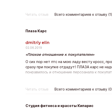
предлагая все больше и больше. В итоге цена 
наблюдаешь за торгами и посмеиваешься. Все 
цена не устроит, то вы ни за что не платите. Н
Читать отзыв
Всего комментариев к отзыву (1
Плаза Карс
dmitriy elin
02.06.2019
Плохое отношение к покупателям
О сих пор нет птс на мою ладу весту кросс, пр
сразу при покупке отдадут! ПЛАЗА карс не на
понравилось и отношение персоанала к покупа
состоялась, но остался неприятный осадок.
Читать отзыв
Всего комментариев к отзыву (0
Студия фитнеса и красоты Кипарис