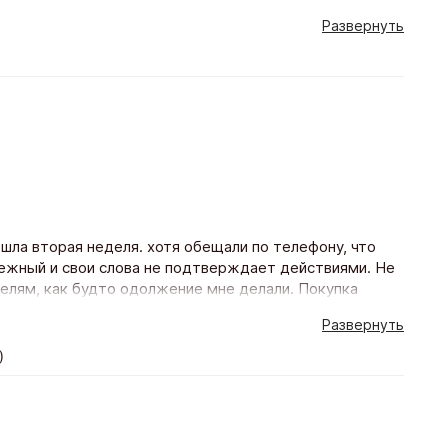
получается немного выше рыночной. А ты сидишь,
Развернуть
услуги бесплатные. Как сказал менеджер Артем, если
о меня цена устроила.
)
ошла вторая неделя. хотя обещали по телефону, что
дежный и свои слова не подтверждает действиями. Не
телям, как будто одолжение мне делали. Покупка
Развернуть
)