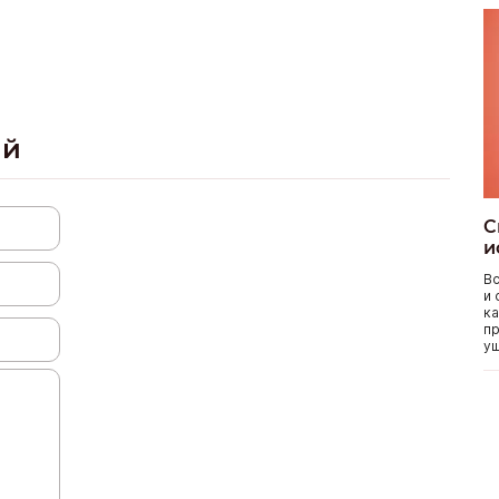
ий
С
и
Вс
и 
ка
пр
уш