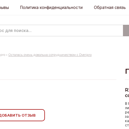
зывы
Политика конфиденциальности
Обратная связь
ipro
»
Осталась очень довольна сотрудничеством с Dveripro
R
с
В 
ли
р
ДОБАВИТЬ ОТЗЫВ
за
ка
ст