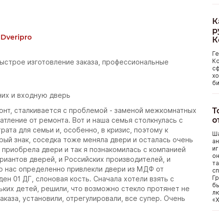
К
р
Dveripro
К
Г
Ко
ыстрое изготовление заказа, профессиональные
сф
хо
би
них и входную дверь
Т
монт, сталкивается с проблемой - заменой межкомнатных
о
чатление от ремонта. Вот и наша семья столкнулась с
рата для семьи и, особенно, в кризис, поэтому к
Ша
рый знак, соседка тоже меняла двери и осталась очень
ан
иг
й приобрела двери и так я познакомилась с компанией
он
ариантов дверей, и Российских производителей, и
та
Но нас определенно привлекли двери из МДФ от
сп
Гр
н 01 ДГ, слоновая кость. Сначала хотели взять с
бы
ньких детей, решили, что возможно стекло протянет не
лю
аказа, установили, отрегулировали, все супер. Очень
«Х