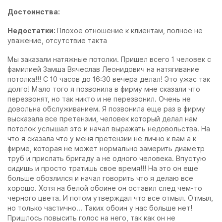
Достоинства:
Недостатки:
Плохое отношение к клиентам, полное не
уважение, отсутствие такта
Мы заказали натяжные потолки. Пришел всего 1 человек с
фамилией Замша Вячеслав Леонидович на натягивание
потолка!!! С 10 часов до 16:30 вечера делал! Это ужас так
долго! Мало того я позвонила в фирму мне сказали что
перезвонят, но так никто и не перезвонил. Очень не
довольна обслуживанием. Я позвонила еще раз в фирму
высказала все претензии, человек который делал нам
потолок услышал это и начал выражать недовольства. На
что я сказала что у меня претензии не лично к вам а к
фирме, которая не может нормально замерить диаметр
труб и прислать бригаду а не одного человека. Впустую
сидишь и просто тратишь свое время!!! На это он еще
больше обозлился и начал говорить что я делаю все
хорошо. Хотя на белой обоине он оставил след чем-то
черного цвета. И потом утверждал что все отмыл. Отмыл,
но только частично... Таких обоин у нас больше нет!
Пришлось повысить голос на него, так как он не