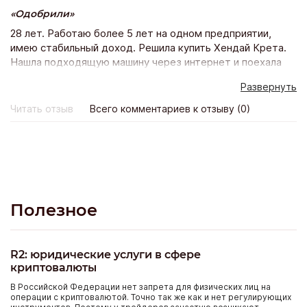
Одобрили
28 лет. Работаю более 5 лет на одном предприятии,
имею стабильный доход. Решила купить Хендай Крета.
Нашла подходящую машину через интернет и поехала
покупать ее в автосалон. Но у них было всего 5 банков
Развернуть
из которых мне 4 отказали а 5 ответ так не пришел…
Тогда я в интернете опять же нашла Экстра банк и
Читать отзыв
Всего комментариев к отзыву (0)
оставила заявку на сайте и еще в нескольких банках
тоже. Пригласили меня только с Экстра банка с других
даже не перезвонили. Предложили программу
кредитования на 5 лет со страховкой дсаго на авто (это
расширенный пакет осаго). Оформила кредит одним
днем поехала и забрала желанный автомобиль.
Полезное
R2: юридические услуги в сфере
криптовалюты
В Российской Федерации нет запрета для физических лиц на
операции с криптовалютой. Точно так же как и нет регулирующих