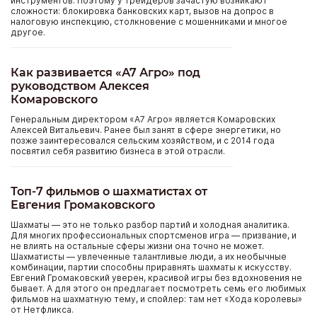
инструментов. Поэтому у трейдеров зачастую возникают
сложности: блокировка банковских карт, вызов на допрос в
налоговую инспекцию, столкновение с мошенниками и многое
другое.
Как развивается «А7 Агро» под
руководством Алексея
Комаровского
Генеральным директором «А7 Агро» является Комаровских
Алексей Витальевич. Ранее был занят в сфере энергетики, но
позже заинтересовался сельским хозяйством, и с 2014 года
посвятил себя развитию бизнеса в этой отрасли.
Топ-7 фильмов о шахматистах от
Евгения Громаковского
Шахматы — это не только разбор партий и холодная аналитика.
Для многих профессиональных спортсменов игра — призвание, и
не влиять на остальные сферы жизни она точно не может.
Шахматисты — увлеченные талантливые люди, а их необычные
комбинации, партии способны приравнять шахматы к искусству.
Евгений Громаковский уверен, красивой игры без вдохновения не
бывает. А для этого он предлагает посмотреть семь его любимых
фильмов на шахматную тему, и спойлер: там нет «Хода королевы»
от Нетфликса.