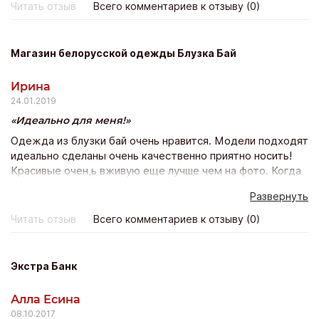
Читать отзыв
Всего комментариев к отзыву (0)
дороже зато дизайн в тысячу раз красивее!
Магазин белорусской одежды Блузка Бай
Ирина
24.01.2019
Идеально для меня!
Одежда из блузки бай очень нравится. Модели подходят
идеально сделаны очень качественно приятно носить!
Красивые очен,ь вживую еще лучше чем на фото. Когда
заказала в 1-ый раз, опасалась подойдёт ли? Сейчас
Развернуть
оформляю уже 10 заказ и счастью моему нет предела!
Всё подошло, качество прекрасно и доставка почтой
Читать отзыв
Всего комментариев к отзыву (0)
всего неделя! Благодарю магазин и его персоналу Буду
покпать ещё!
Экстра Банк
Алла Есина
08.10.2017