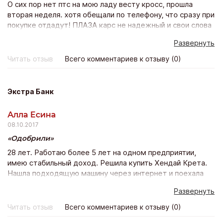
О сих пор нет птс на мою ладу весту кросс, прошла
вторая неделя. хотя обещали по телефону, что сразу при
покупке отдадут! ПЛАЗА карс не надежный и свои слова
не подтверждает действиями. Не понравилось и
Развернуть
отношение персоанала к покупателям, как будто
одолжение мне делали. Покупка состоялась, но остался
Читать отзыв
Всего комментариев к отзыву (0)
неприятный осадок.
Экстра Банк
Алла Есина
08.10.2017
Одобрили
28 лет. Работаю более 5 лет на одном предприятии,
имею стабильный доход. Решила купить Хендай Крета.
Нашла подходящую машину через интернет и поехала
покупать ее в автосалон. Но у них было всего 5 банков
Развернуть
из которых мне 4 отказали а 5 ответ так не пришел…
Тогда я в интернете опять же нашла Экстра банк и
Читать отзыв
Всего комментариев к отзыву (0)
оставила заявку на сайте и еще в нескольких банках